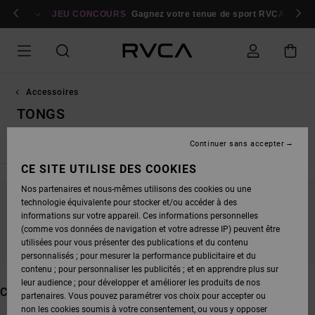
PASSEZ
bres
À
Se connecter / s'inscrire
JEU CONCOURS
Gagnez votre tenue de sport RVCA
Parti
LA
SÉLECTION
DE
LA
GRILLE
DES
PRODUITS
Accessoires
TONGS
Continuer sans accepter
Voir Tout
Sacs & Sacs à Dos
Chapeaux & Casquettes
B
CE SITE UTILISE DES COOKIES
Nos partenaires et nous-mêmes utilisons des cookies ou une
technologie équivalente pour stocker et/ou accéder à des
NE PARTEZ PAS TROP LOIN, NOS PRODUITS
informations sur votre appareil. Ces informations personnelles
SERONT BIENTÔT DE RETOUR
(comme vos données de navigation et votre adresse IP) peuvent être
utilisées pour vous présenter des publications et du contenu
personnalisés ; pour mesurer la performance publicitaire et du
contenu ; pour personnaliser les publicités ; et en apprendre plus sur
leur audience ; pour développer et améliorer les produits de nos
CES PRODUITS POURRAIENT VOUS PLAIRE
partenaires. Vous pouvez paramétrer vos choix pour accepter ou
non les cookies soumis à votre consentement, ou vous y opposer