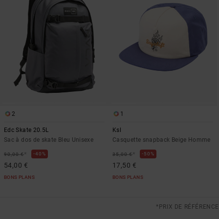
2
1
Edc Skate 20.5L
Ksl
Sac à dos de skate Bleu Unisexe
Casquette snapback Beige Homme
*
*
40%
50%
90,00 €
35,00 €
54,00 €
17,50 €
BONS PLANS
BONS PLANS
*PRIX DE RÉFÉRENCE