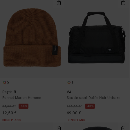
5
1
Dayshift
VA
Bonnet Marron Homme
Sac de sport Duffle Noir Unisexe
*
*
50%
40%
25,00 €
115,00 €
12,50 €
69,00 €
BONS PLANS
BONS PLANS