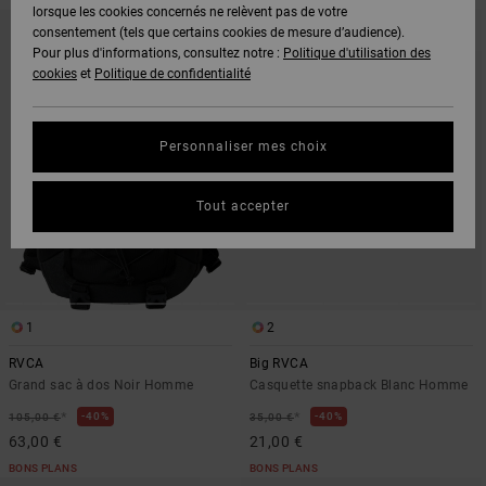
lorsque les cookies concernés ne relèvent pas de votre
PASSER
ALLER
AUX
A
consentement (tels que certains cookies de mesure d’audience).
CRITÈRES
TRIER
Pour plus d'informations, consultez notre :
Politique d'utilisation des
DE
PAR
FILTRAGE
cookies
et
Politique de confidentialité
DE
RECHERCHE
Personnaliser mes choix
Tout accepter
1
2
RVCA
Big RVCA
Grand sac à dos Noir Homme
Casquette snapback Blanc Homme
*
*
40%
40%
105,00 €
35,00 €
63,00 €
21,00 €
BONS PLANS
BONS PLANS