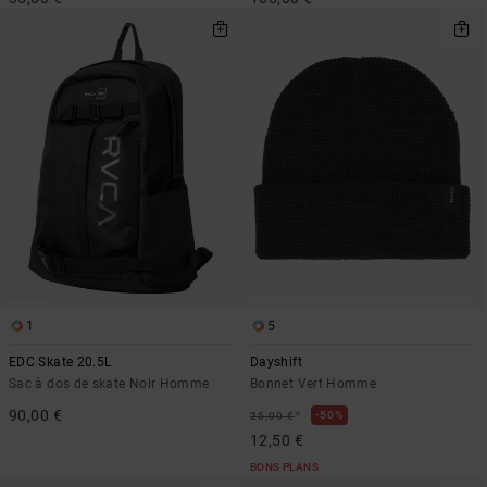
1
5
EDC Skate 20.5L
Dayshift
Sac à dos de skate Noir Homme
Bonnet Vert Homme
90,00 €
*
50%
25,00 €
12,50 €
BONS PLANS