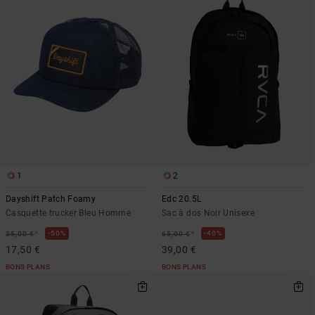
1
2
Dayshift Patch Foamy
Edc 20.5L
Casquette trucker Bleu Homme
Sac à dos Noir Unisexe
*
*
50%
40%
35,00 €
65,00 €
17,50 €
39,00 €
BONS PLANS
BONS PLANS