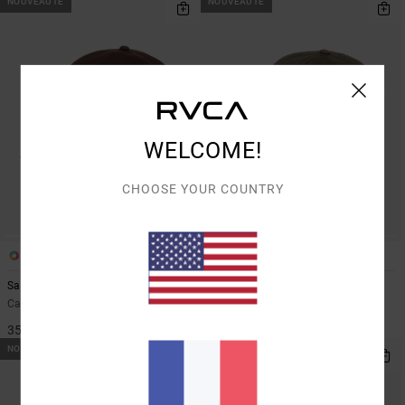
NOUVEAUTÉ
NOUVEAUTÉ
WELCOME!
CHOOSE YOUR COUNTRY
1
1
Sanctum
Mad Local
Casquette Dad Marron Homme
Casquette strapback Vert Homme
35,00 €
35,00 €
NOUVEAUTÉ
NOUVEAUTÉ