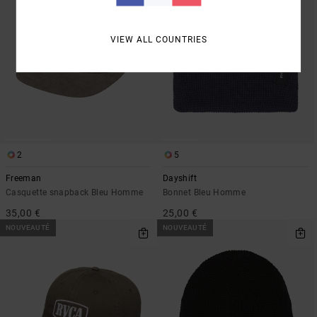
VIEW ALL COUNTRIES
2
5
Freeman
Dayshift
Casquette snapback Bleu Homme
Bonnet Bleu Homme
35,00 €
25,00 €
NOUVEAUTÉ
NOUVEAUTÉ