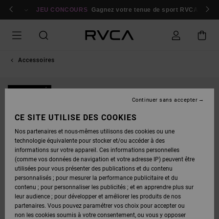
PASSER
bres
À
Se connecter / s'inscrire
JEU CONCOURS
Gagnez votre tenue de sport RVCA
Parti
L'INFORMATION
SUR
LE
PRODUIT
Accessoires
NOUVEAUTÉ
Continuer sans accepter
CE SITE UTILISE DES COOKIES
Nos partenaires et nous-mêmes utilisons des cookies ou une
technologie équivalente pour stocker et/ou accéder à des
informations sur votre appareil. Ces informations personnelles
(comme vos données de navigation et votre adresse IP) peuvent être
utilisées pour vous présenter des publications et du contenu
personnalisés ; pour mesurer la performance publicitaire et du
contenu ; pour personnaliser les publicités ; et en apprendre plus sur
leur audience ; pour développer et améliorer les produits de nos
partenaires. Vous pouvez paramétrer vos choix pour accepter ou
non les cookies soumis à votre consentement, ou vous y opposer