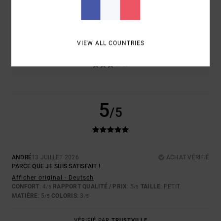
TAILLE
MATIÈRE
5.0
TROP PETIT
TROP GRAND
VIEW ALL COUNTRIES
COLORIS
3.0
5
/5
ANDRÉ
13 JUILLET 2026
ACHAT VÉRIFIÉ
PARCE QUE JE SUIS SATISFAIT !
Afficher original - Deutsch
CONFORT
: 4
RAPPORT QUALITÉ / PRIX
: 5
TAILLE
: PETIT
/5
/5
MATIÈRE
: 5
COLORIS
: 3
/5
/5
VÉRIFIÉ PAR
TRUSTVILLE