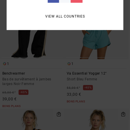
VIEW ALL COUNTRIES
1
1
Benchwarmer
Va Essential Yogger 12"
Bas de survêtement à jambes
Short Bleu Femme
larges Noir Femme
*
40%
55,00 €
*
40%
65,00 €
33,00 €
39,00 €
BONS PLANS
BONS PLANS