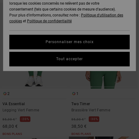
lorsque les cookies concernés ne relèvent pas de votre
PASSER
ALLER
AUX
A
consentement (tels que certains cookies de mesure d’audience).
CRITÈRES
TRIER
Pour plus d'informations, consultez notre :
Politique d'utilisation des
DE
PAR
FILTRAGE
cookies
et
Politique de confidentialité
DE
RECHERCHE
Personnaliser mes choix
Tout accepter
2
1
VA Essential
Two Timer
Legging Vert Femme
Brassière Vert Femme
*
*
20%
30%
85,00 €
55,00 €
68,00 €
38,50 €
BONS PLANS
BONS PLANS