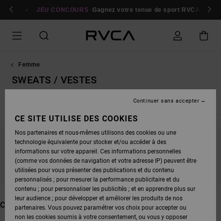
PASSEZ
bres
À
Se connecter / s'inscrire
JEU CONCOURS
Gagnez votre tenue de sport RVCA
Parti
LA
SÉLECTION
DE
LA
GRILLE
DES
PRODUITS
Femme
SWEATS / VESTES
Continuer sans accepter
Brassières de sport
Hauts / Débardeurs
Shorts
Legging
CE SITE UTILISE DES COOKIES
Nos partenaires et nous-mêmes utilisons des cookies ou une
technologie équivalente pour stocker et/ou accéder à des
NE PARTEZ PAS TROP LOIN, NOS PRODUITS
informations sur votre appareil. Ces informations personnelles
SERONT BIENTÔT DE RETOUR
(comme vos données de navigation et votre adresse IP) peuvent être
utilisées pour vous présenter des publications et du contenu
personnalisés ; pour mesurer la performance publicitaire et du
contenu ; pour personnaliser les publicités ; et en apprendre plus sur
leur audience ; pour développer et améliorer les produits de nos
CES PRODUITS POURRAIENT VOUS PLAIRE
partenaires. Vous pouvez paramétrer vos choix pour accepter ou
non les cookies soumis à votre consentement, ou vous y opposer