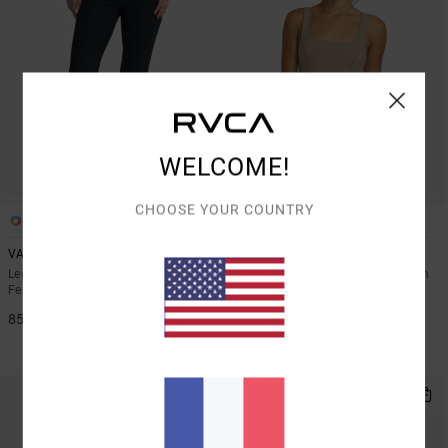
WELCOME!
CHOOSE YOUR COUNTRY
1
3
VA Bootcut
Va Square Neck
Legging évasé taille haute Noir
Brassière de sport maintien moyen
Femme
Rose Femme
85,00 €
*
40%
55,00 €
33,00 €
BONS PLANS