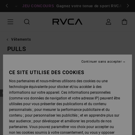
PASSEZ
bres
À
Se connecter / s'inscrire
JEU CONCOURS
Gagnez votre tenue de sport RVCA
Parti
LA
SÉLECTION
DE
LA
GRILLE
DES
PRODUITS
Vêtements
PULLS
Continuer sans accepter
Pantalons
Jeans
Sweats
Pulls
Vestes & Manteaux
CE SITE UTILISE DES COOKIES
FILTRER & TRIER
3
Resultats
Nos partenaires et nous-mêmes utilisons des cookies ou une
technologie équivalente pour stocker et/ou accéder à des
PASSER
ALLER
informations sur votre appareil. Ces informations personnelles
NOUVEAUTÉ
NOUVEAUTÉ
AUX
A
(comme vos données de navigation et votre adresse IP) peuvent être
CRITÈRES
TRIER
DE
PAR
utilisées pour vous présenter des publications et du contenu
FILTRAGE
personnalisés ; pour mesurer la performance publicitaire et du
DE
RECHERCHE
contenu ; pour personnaliser les publicités ; et en apprendre plus sur
leur audience ; pour développer et améliorer les produits de nos
partenaires. Vous pouvez paramétrer vos choix pour accepter ou
non les cookies soumis à votre consentement, ou vous y opposer