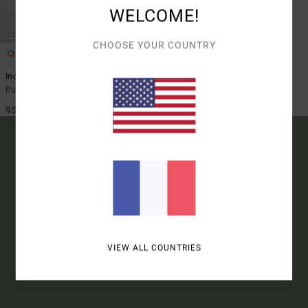
WELCOME!
CHOOSE YOUR COUNTRY
1
Ino Prep
Pull Marron Homme
95,00 €
15% SUR VOTRE
PREMIÈRE COMMANDE*
ABONNE-TOI ET DÉCOUVRE EN AVANT-PREMIÈRE LES
NOUVEAUX PRODUITS ET DERNIÈRES COLLAB' RVCA.
VIEW ALL COUNTRIES