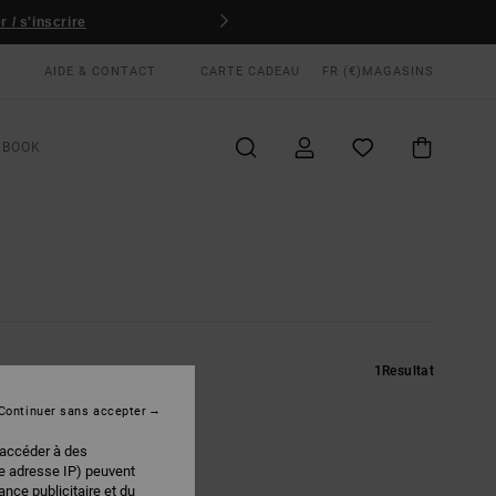
 s'inscrire
AIDE & CONTACT
CARTE CADEAU
FR (€)
MAGASINS
KBOOK
1
Resultat
Continuer sans accepter
 accéder à des
re adresse IP) peuvent
nce publicitaire et du