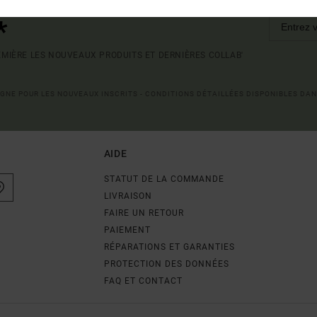
TRE PREMIÈRE
*
MIÈRE LES NOUVEAUX PRODUITS ET DERNIÈRES COLLAB'
LIGNE POUR LES NOUVEAUX INSCRITS - CONDITIONS DÉTAILLÉES DISPONIBLES DAN
AIDE
STATUT DE LA COMMANDE
LIVRAISON
FAIRE UN RETOUR
PAIEMENT
RÉPARATIONS ET GARANTIES
PROTECTION DES DONNÉES
FAQ ET CONTACT