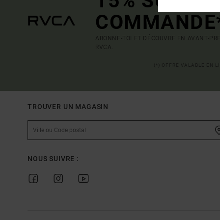
15% SUR VO
COMMANDE
ABONNE-TOI ET DÉCOUVRE EN AVANT-PRE
RVCA.
(*) OFFRE VALABLE EN 
TROUVER UN MAGASIN
NOUS SUIVRE :