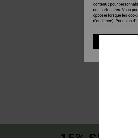
contenu ; pour personnalis
RECHERCHE
nos partenaires. Vous po
opposer lorsque les cook
d’audience). Pour plus d'i
Personnaliser 
3
Va Square Neck
Brassière de sport m
Femme
55,00 €