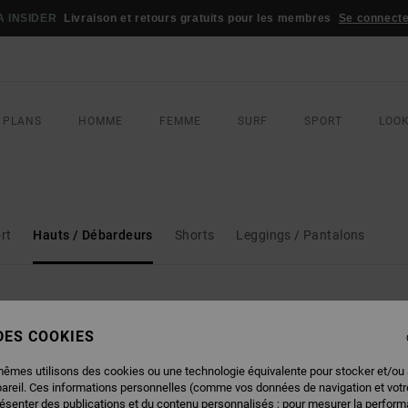
INSIDER
Livraison et retours gratuits pour les membres
Se connecter /
 PLANS
HOMME
FEMME
SURF
SPORT
LOO
rt
Hauts / Débardeurs
Shorts
Leggings / Pantalons
 DES COOKIES
mêmes utilisons des cookies ou une technologie équivalente pour stocker et/ou
pareil. Ces informations personnelles (comme vos données de navigation et vot
résenter des publications et du contenu personnalisés ; pour mesurer la performa