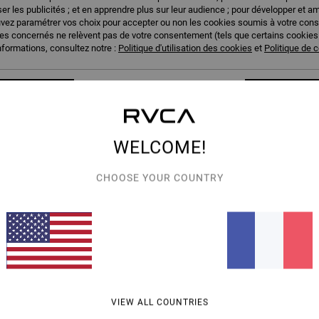
er les publicités ; et en apprendre plus sur leur audience ; pour développer et am
uvez paramétrer vos choix pour accepter ou non les cookies soumis à votre con
ies concernés ne relèvent pas de votre consentement (tels que certains cookie
nformations, consultez notre :
Politique d'utilisation des cookies
et
Politique de c
mes choix
Tou
WELCOME!
CHOOSE YOUR COUNTRY
aintien moyen Noir
VIEW ALL COUNTRIES