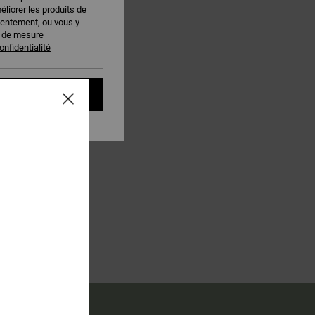
éliorer les produits de
sentement, ou vous y
s de mesure
onfidentialité
t accepter