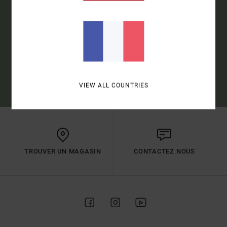
S'INSCRIRE
(*) OFFRE VALABLE EN LIGNE POUR LES NOUVEAUX INSCRITS -
CONDITIONS DÉTAILLÉES DISPONIBLES DANS L'EMAIL DE BIENVENUE
VIEW ALL COUNTRIES
TROUVER UN MAGASIN
CONTACTEZ NOUS