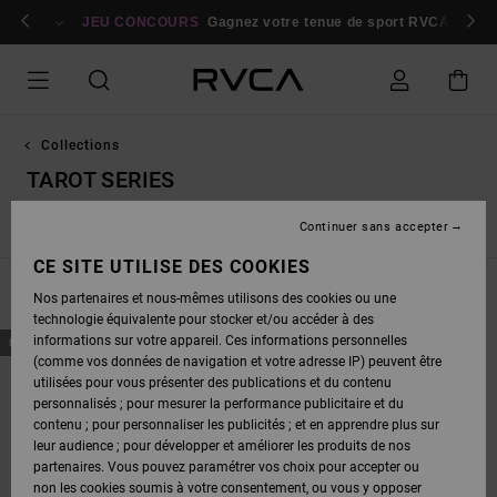
PASSEZ
bres
À
Se connecter / s'inscrire
JEU CONCOURS
Gagnez votre tenue de sport RVCA
Parti
LA
SÉLECTION
DE
LA
GRILLE
DES
PRODUITS
Collections
TAROT SERIES
Continuer sans accepter
Nouveautés
Dani Miller
Exotica
Antonia Figueiredo
CE SITE UTILISE DES COOKIES
FILTRER & TRIER
1
Resultat
Nos partenaires et nous-mêmes utilisons des cookies ou une
technologie équivalente pour stocker et/ou accéder à des
PASSER
ALLER
informations sur votre appareil. Ces informations personnelles
NOUVEAUTÉ
AUX
A
(comme vos données de navigation et votre adresse IP) peuvent être
CRITÈRES
TRIER
DE
PAR
utilisées pour vous présenter des publications et du contenu
FILTRAGE
personnalisés ; pour mesurer la performance publicitaire et du
DE
RECHERCHE
contenu ; pour personnaliser les publicités ; et en apprendre plus sur
leur audience ; pour développer et améliorer les produits de nos
partenaires. Vous pouvez paramétrer vos choix pour accepter ou
non les cookies soumis à votre consentement, ou vous y opposer