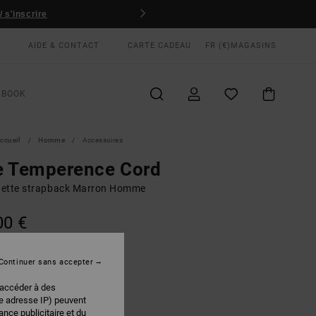
 s'inscrire
AIDE & CONTACT
CARTE CADEAU
FR (€)
MAGASINS
KBOOK
ccueil
Homme
Accessoires
e Temperence Cord
ette strapback Marron Homme
00 €
Continuer sans accepter
Wood
EUR
 accéder à des
re adresse IP) peuvent
nce publicitaire et du