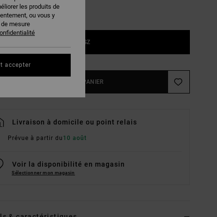
éliorer les produits de
sentement, ou vous y
s de mesure
onfidentialité
1SZ
t accepter
AJOUTER AU PANIER
Livraison à domicile ou point relais
Prévue à partir du
10 août
Voir la disponibilité en magasin
Sélectionner mon magasin
ls & caractéristiques