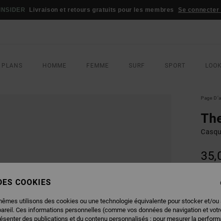
INSIDER
Livraison et retours gratuits pour les membres
Se connecter /
 PLANS
HOMME
FEMME
SURF
SPORT
LOO
Page D'a
Th
Casqu
35,
 DES COOKIES
COUL
mêmes utilisons des cookies ou une technologie équivalente pour stocker et/ou
pareil. Ces informations personnelles (comme vos données de navigation et vot
résenter des publications et du contenu personnalisés ; pour mesurer la performa