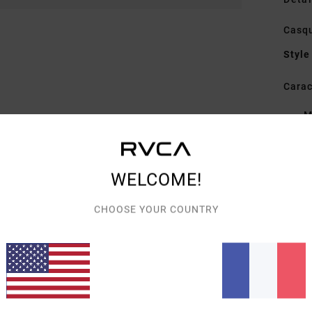
Casq
Style
Carac
M
C
V
D
WELCOME!
Comp
CHOOSE YOUR COUNTRY
Traçab
Livra