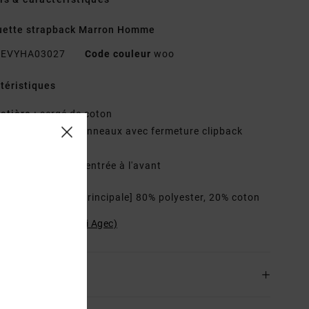
uette strapback Marron Homme
EVYHA03027
Code couleur
woo
téristiques
atière :
sergé de coton
onstruction :
5 panneaux avec fermeture clipback
isière :
incurvée
étails :
broderie centrée à l'avant
osition
[Matière principale] 80% polyester, 20% coton
ilité du produit (Loi Agec)
ison & Retours