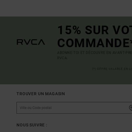
15% SUR VO
COMMANDE
ABONNE-TOI ET DÉCOUVRE EN AVANT-PRE
RVCA.
(*) OFFRE VALABLE EN 
TROUVER UN MAGASIN
NOUS SUIVRE :