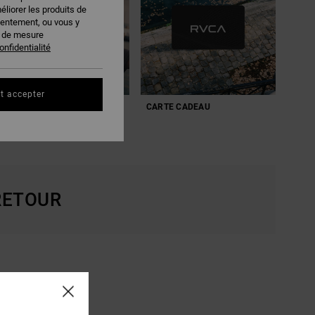
éliorer les produits de
sentement, ou vous y
s de mesure
onfidentialité
t accepter
IDÉES CADEAUX HOMMES
CARTE CADEAU
RETOUR