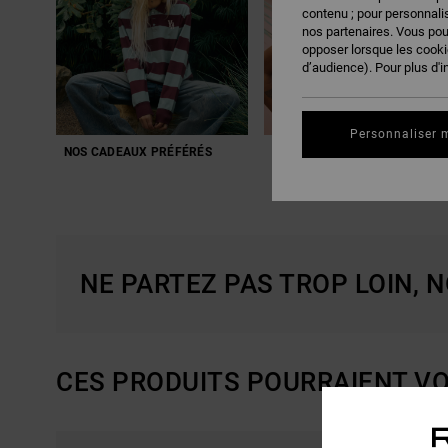
contenu ; pour personnalis
nos partenaires. Vous po
opposer lorsque les cook
d’audience). Pour plus d'i
Personnaliser 
NOS CADEAUX PRÉFÉRÉS
À GLISSER SOUS LE SAPIN
NE PARTEZ PAS TROP LOIN, 
CES PRODUITS POURRAIENT VO
PASSER
ALLER