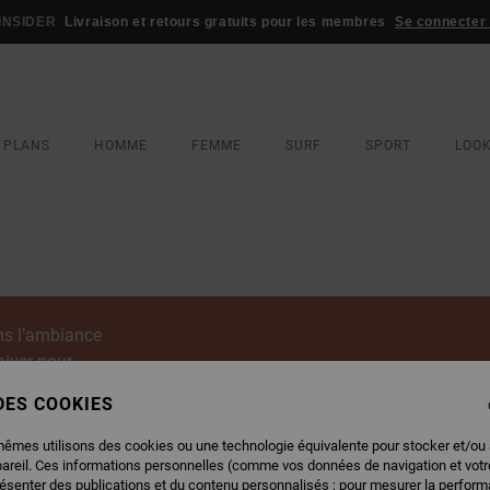
INSIDER
Livraison et retours gratuits pour les membres
Se connecter /
 PLANS
HOMME
FEMME
SURF
SPORT
LOO
ans l’ambiance
hiver pour
 DES COOKIES
mêmes utilisons des cookies ou une technologie équivalente pour stocker et/ou
pareil. Ces informations personnelles (comme vos données de navigation et vot
résenter des publications et du contenu personnalisés ; pour mesurer la performa