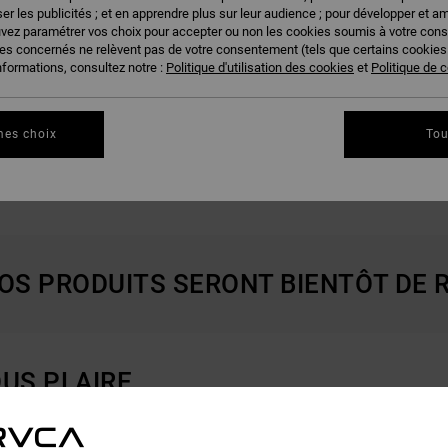
er les publicités ; et en apprendre plus sur leur audience ; pour développer et am
uvez paramétrer vos choix pour accepter ou non les cookies soumis à votre con
ies concernés ne relèvent pas de votre consentement (tels que certains cookie
nformations, consultez notre :
Politique d'utilisation des cookies
et
Politique de c
mes choix
Tou
VÊTEMENTS CHAUDS POUR
IDÉES CADEAUX SPORT
L'HIVER
NOS PRODUITS SERONT BIENTÔT DE 
US PLAIRE