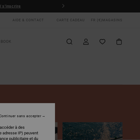
 s'inscrire
AIDE & CONTACT
CARTE CADEAU
FR (€)
MAGASINS
KBOOK
Continuer sans accepter
 accéder à des
re adresse IP) peuvent
nce publicitaire et du