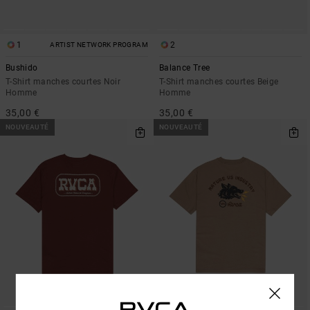
1
2
ARTIST NETWORK PROGRAM
Bushido
Balance Tree
T-Shirt manches courtes Noir
T-Shirt manches courtes Beige
Homme
Homme
35,00 €
35,00 €
NOUVEAUTÉ
NOUVEAUTÉ