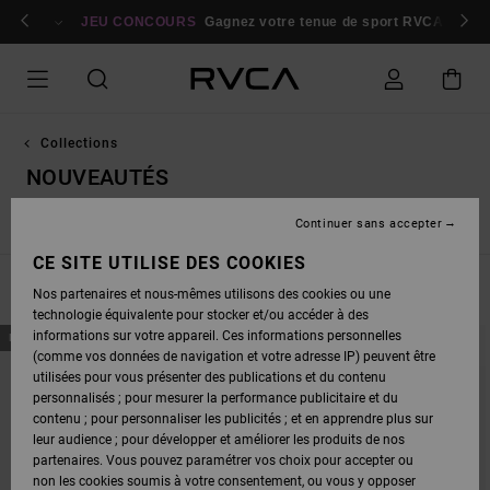
PASSEZ
bres
À
Se connecter / s'inscrire
JEU CONCOURS
Gagnez votre tenue de sport RVCA
Parti
LA
SÉLECTION
DE
LA
GRILLE
DES
PRODUITS
Collections
NOUVEAUTÉS
Continuer sans accepter
Nouveautés
Dani Miller
Tarot Series
Exotica
Antonia
CE SITE UTILISE DES COOKIES
FILTRER & TRIER
166
Resultats
Nos partenaires et nous-mêmes utilisons des cookies ou une
technologie équivalente pour stocker et/ou accéder à des
PASSER
ALLER
informations sur votre appareil. Ces informations personnelles
NOUVEAUTÉ
NOUVEAUTÉ
AUX
A
(comme vos données de navigation et votre adresse IP) peuvent être
CRITÈRES
TRIER
DE
PAR
utilisées pour vous présenter des publications et du contenu
FILTRAGE
personnalisés ; pour mesurer la performance publicitaire et du
DE
RECHERCHE
contenu ; pour personnaliser les publicités ; et en apprendre plus sur
leur audience ; pour développer et améliorer les produits de nos
partenaires. Vous pouvez paramétrer vos choix pour accepter ou
non les cookies soumis à votre consentement, ou vous y opposer