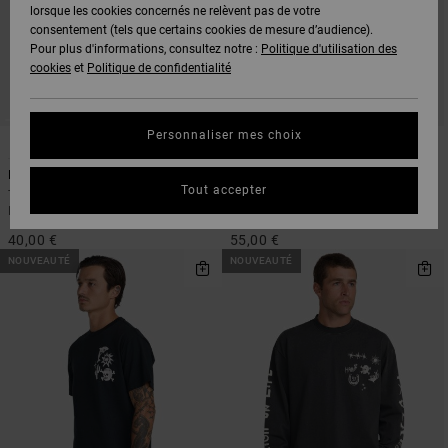
lorsque les cookies concernés ne relèvent pas de votre
consentement (tels que certains cookies de mesure d’audience).
Pour plus d'informations, consultez notre :
Politique d'utilisation des
cookies
et
Politique de confidentialité
Personnaliser mes choix
2
1
ARTIST NETWORK PROGRAM
ARTIST NETWORK PROGRAM
Dani Miller Hard Way
Dani Miller Ride The Wave Hemp
Tout accepter
T-Shirt manches courtes Vert
T-Shirt manches courtes Beige
Homme
Homme
40,00 €
55,00 €
NOUVEAUTÉ
NOUVEAUTÉ