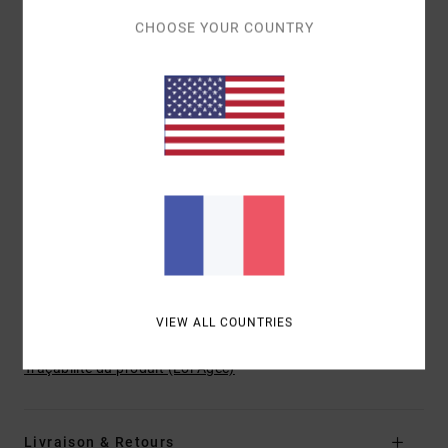
Sangle de taille ajustable
CHOOSE YOUR COUNTRY
Quatre compartiments zippés
Cordon élastique frontal pour le maintien de
l'équipement
Rangement intérieur en mesh extensible
Compartiment supérieur avec poche intérieure
zippée
Fond antidérapant
Sangles de compression latérales et inférieures
Bretelles ergonomiques
Marquage :
étiquette tissée RVCA
Fixations en caoutchouc VA
VIEW ALL COUNTRIES
Composition
[Matière principale] 100% polyester
Traçabilité du produit (Loi Agec)
Livraison & Retours