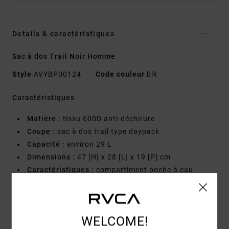
Details & caractéristiques
Sac à dos Trail Noir Homme
Style
AVYBP00124
Code couleur
blk
Caractéristiques
Matière :
tissu 600D anti-déchirure
Coupe :
sac à dos trail type daypack
Capacité :
environ 29 L
Dimensions :
47 [H] x 28 [L] x 19 [P] cm
Caractéristiques :
compartiment poche à eau
Panneau dorsal renforcé pour plus de stabilité
Panneau dorsal en mousse profilée : confort et
maintien
WELCOME!
Poches latérales en mesh extensible