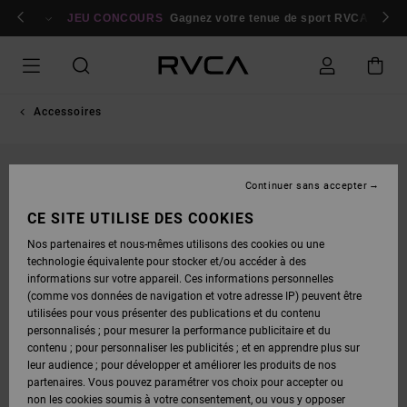
PASSER
bres
À
Se connecter / s'inscrire
JEU CONCOURS
Gagnez votre tenue de sport RVCA
Parti
L'INFORMATION
SUR
LE
PRODUIT
Accessoires
Continuer sans accepter
CE SITE UTILISE DES COOKIES
Nos partenaires et nous-mêmes utilisons des cookies ou une
technologie équivalente pour stocker et/ou accéder à des
informations sur votre appareil. Ces informations personnelles
(comme vos données de navigation et votre adresse IP) peuvent être
utilisées pour vous présenter des publications et du contenu
personnalisés ; pour mesurer la performance publicitaire et du
contenu ; pour personnaliser les publicités ; et en apprendre plus sur
leur audience ; pour développer et améliorer les produits de nos
partenaires. Vous pouvez paramétrer vos choix pour accepter ou
non les cookies soumis à votre consentement, ou vous y opposer