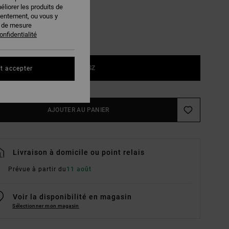
éliorer les produits de
sentement, ou vous y
s de mesure
onfidentialité
1SZ
t accepter
AJOUTER AU PANIER
Livraison à domicile ou point relais
Prévue à partir du
11 août
Voir la disponibilité en magasin
Sélectionner mon magasin