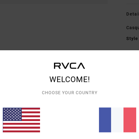
Detai
Casq
Style
Carac
M
B
WELCOME!
Comp
CHOOSE YOUR COUNTRY
Traçab
Livra