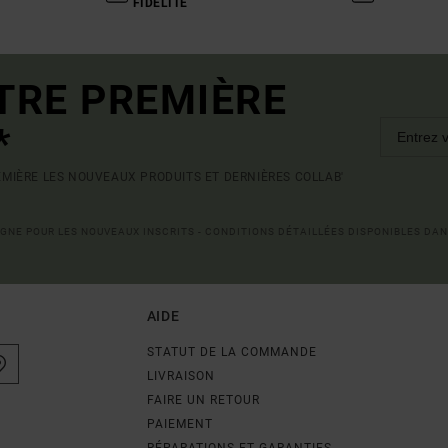
FIDÉLITÉ
TRE PREMIÈRE
*
MIÈRE LES NOUVEAUX PRODUITS ET DERNIÈRES COLLAB'
LIGNE POUR LES NOUVEAUX INSCRITS - CONDITIONS DÉTAILLÉES DISPONIBLES DAN
AIDE
STATUT DE LA COMMANDE
LIVRAISON
FAIRE UN RETOUR
PAIEMENT
RÉPARATIONS ET GARANTIES