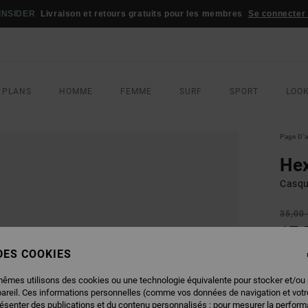
INSIDER
Livraison et retours gratuits pour les membres
Se connecter /
 PLANS
HOMME
FEMME
SURF
SPORT
LOO
Page D'a
Hex
Casqu
35,00
17,
 DES COOKIES
BONS 
mêmes utilisons des cookies ou une technologie équivalente pour stocker et/ou
COUL
pareil. Ces informations personnelles (comme vos données de navigation et vot
résenter des publications et du contenu personnalisés ; pour mesurer la performa