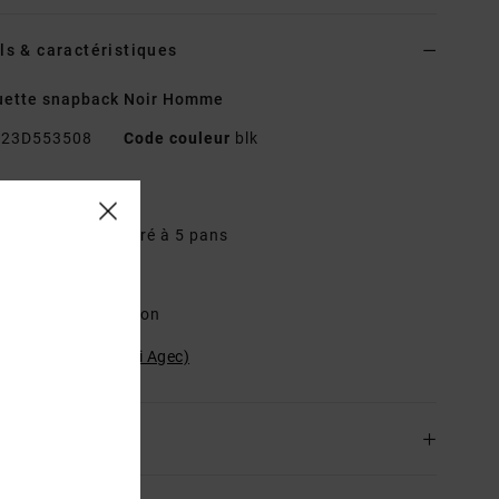
ls & caractéristiques
uette snapback Noir Homme
23D553508
Code couleur
blk
téristiques
odèle non structuré à 5 pans
roderie directe.
osition
100 % Coton
ilité du produit (Loi Agec)
ison & Retours