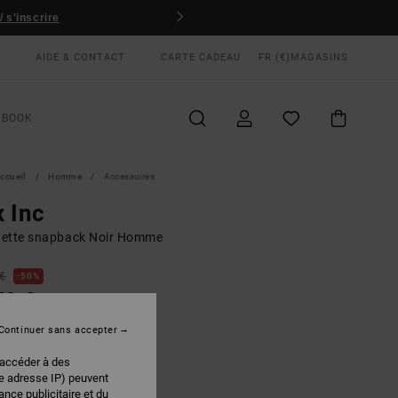
 s'inscrire
AIDE & CONTACT
CARTE CADEAU
FR (€)
MAGASINS
KBOOK
ccueil
Homme
Accessoires
 Inc
ette snapback Noir Homme
 €
50%
50 €
PLANS
Continuer sans accepter
 accéder à des
Black
EUR
re adresse IP) peuvent
nce publicitaire et du