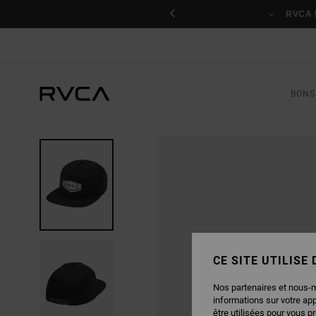
PASSER
nant
À
RVCA 
L'INFORMATION
SUR
LE
PRODUIT
BONS
CE SITE UTILISE
Nos partenaires et nous-
informations sur votre ap
être utilisées pour vous p