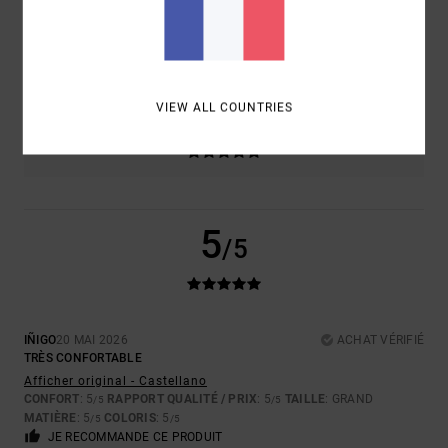
TAILLE
MATIÈRE
5.0
TROP PETIT
TROP GRAND
VIEW ALL COUNTRIES
COLORIS
5.0
5
/5
IÑIGO
20 MAI 2026
ACHAT VÉRIFIÉ
TRÈS CONFORTABLE
Afficher original - Castellano
CONFORT
: 5
RAPPORT QUALITÉ / PRIX
: 5
TAILLE
: GRAND
/5
/5
MATIÈRE
: 5
COLORIS
: 5
/5
/5
JE RECOMMANDE CE PRODUIT