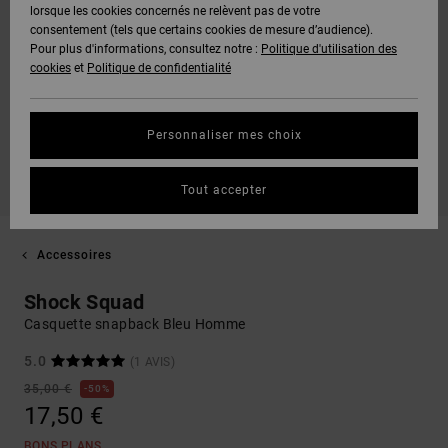
lorsque les cookies concernés ne relèvent pas de votre
consentement (tels que certains cookies de mesure d’audience).
Pour plus d'informations, consultez notre :
Politique d'utilisation des
cookies
et
Politique de confidentialité
Personnaliser mes choix
Tout accepter
Accessoires
Shock Squad
Casquette snapback Bleu Homme
5.0
(1 AVIS)
35,00 €
50%
17,50 €
BONS PLANS