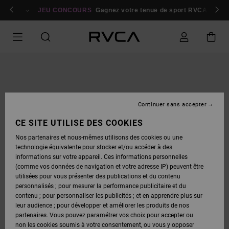
PASSER
bres
À
Se connecter / s'inscrire
JEU CONCOURS
Gagnez votre tenue de sport RVCA
Parti
L'INFORMATION
SUR
LE
PRODUIT
Continuer sans accepter
CE SITE UTILISE DES COOKIES
Nos partenaires et nous-mêmes utilisons des cookies ou une
technologie équivalente pour stocker et/ou accéder à des
informations sur votre appareil. Ces informations personnelles
(comme vos données de navigation et votre adresse IP) peuvent être
utilisées pour vous présenter des publications et du contenu
personnalisés ; pour mesurer la performance publicitaire et du
contenu ; pour personnaliser les publicités ; et en apprendre plus sur
leur audience ; pour développer et améliorer les produits de nos
partenaires. Vous pouvez paramétrer vos choix pour accepter ou
non les cookies soumis à votre consentement, ou vous y opposer