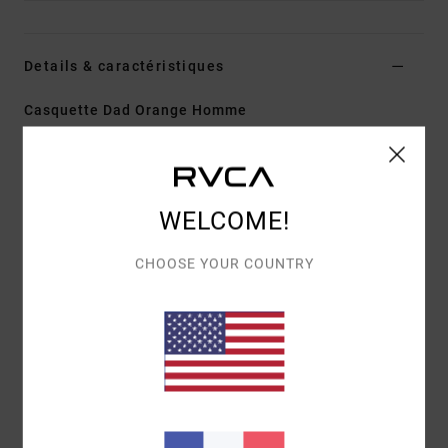
Details & caractéristiques
Casquette Dad Orange Homme
Style
EVYHA03031
Code couleur
bwn
Caractéristiques
WELCOME!
Matière :
sergé de coton
Construction :
5 panneaux avec fermeture clipback
CHOOSE YOUR COUNTRY
Visière :
incurvée
Détails :
broderie centrée à l'avant
Composition
[Matière principale] 100% coton
Traçabilité du produit (Loi Agec)