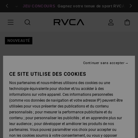
PASSER
bres
À
Se connecter / s'inscrire
JEU CONCOURS
Gagnez votre tenue de sport RVCA
Parti
L'INFORMATION
SUR
LE
PRODUIT
NOUVEAUTÉ
Continuer sans accepter
CE SITE UTILISE DES COOKIES
Nos partenaires et nous-mêmes utilisons des cookies ou une
technologie équivalente pour stocker et/ou accéder à des
informations sur votre appareil. Ces informations personnelles
(comme vos données de navigation et votre adresse IP) peuvent être
utilisées pour vous présenter des publications et du contenu
personnalisés ; pour mesurer la performance publicitaire et du
contenu ; pour personnaliser les publicités ; et en apprendre plus sur
leur audience ; pour développer et améliorer les produits de nos
partenaires. Vous pouvez paramétrer vos choix pour accepter ou
non les cookies soumis à votre consentement, ou vous y opposer