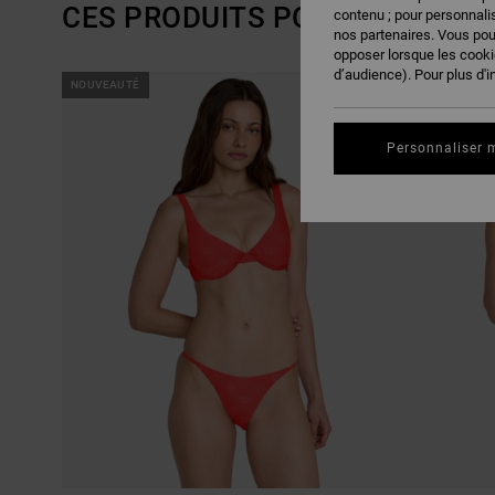
CES PRODUITS POURRAIENT VO
contenu ; pour personnalis
nos partenaires. Vous po
opposer lorsque les cook
d’audience). Pour plus d'i
PASSER
ALLER
NOUVEAUTÉ
NOUVEAUTÉ
AUX
A
CRITÈRES
TRIER
DE
PAR
FILTRAGE
Personnaliser 
DE
RECHERCHE