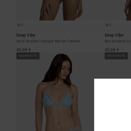
1
1
Deep Vibe
Deep Vibe
Haut de bikini triangle Marron Femme
Bas de bikini à
45,00 €
45,00 €
NOUVEAUTÉ
NOUVEAUTÉ