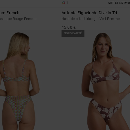
1
ARTIST NETW
ium French
Antonia Figueiredo Dive In Tri
classique Rouge Femme
Haut de bikini triangle Vert Femme
45,00 €
NOUVEAUTÉ