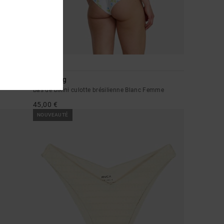
1
Dream Big
Bas de bikini culotte brésilienne Blanc Femme
45,00 €
NOUVEAUTÉ