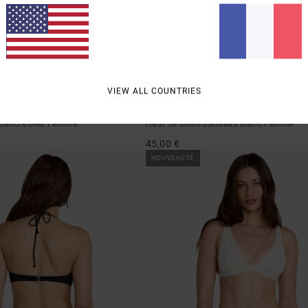
1
VIEW ALL COUNTRIES
Dream Big
échancré Bleu Femme
Haut de bikini bandeau Blanc Femme
45,00 €
NOUVEAUTÉ