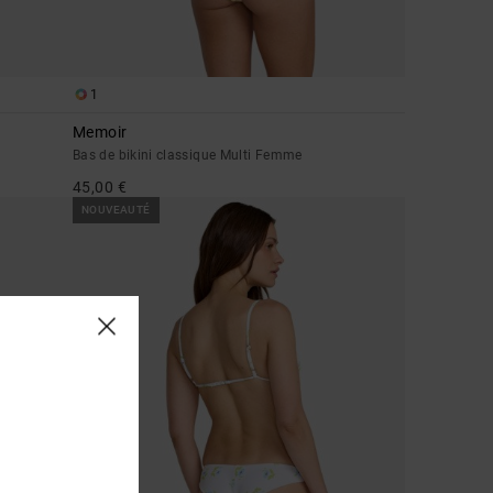
1
Memoir
Bas de bikini classique Multi Femme
45,00 €
NOUVEAUTÉ