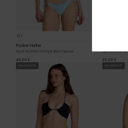
1
1
Pucker Halter
Pucker
Haut de bikini triangle Bleu Femme
Bas de bikini 
45,00 €
45,00 €
NOUVEAUTÉ
NOUVEAUTÉ