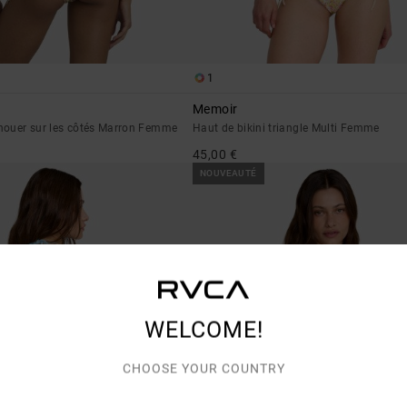
1
Memoir
 nouer sur les côtés Marron Femme
Haut de bikini triangle Multi Femme
45,00 €
NOUVEAUTÉ
WELCOME!
CHOOSE YOUR COUNTRY