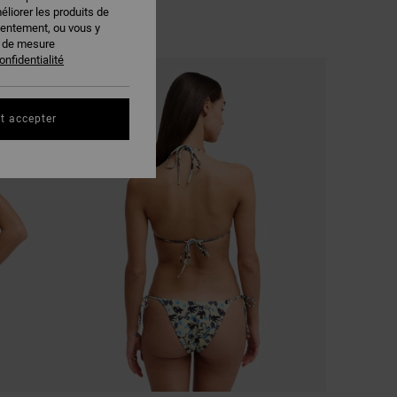
éliorer les produits de
sentement, ou vous y
s de mesure
onfidentialité
NOUVEAUTÉ
t accepter