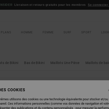
JEU CONCOURS
Gagnez votre tenue de sport RVCA
Participez mainte
 PLANS
HOMME
FEMME
SURF
SPORT
LOO
ts de Bikini
Bas de Bikini
Maillots Une Pièce
Maillots de bai
NOS PRODUITS SERONT BIENTÔT DE 
 DES COOKIES
mêmes utilisons des cookies ou une technologie équivalente pour stocker et/ou
pareil. Ces informations personnelles (comme vos données de navigation et vot
résenter des publications et du contenu personnalisés ; pour mesurer la performa