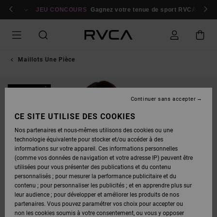
PASSER
bres
À
Se connecter / s'inscrire
JEU CONCOURS
Gagnez votre tenue de sport RVCA
Parti
L'INFORMATION
SUR
LE
PRODUIT
Maillots Une Pièce
NOUVEAUTÉ
Continuer sans accepter
CE SITE UTILISE DES COOKIES
Nos partenaires et nous-mêmes utilisons des cookies ou une
technologie équivalente pour stocker et/ou accéder à des
informations sur votre appareil. Ces informations personnelles
(comme vos données de navigation et votre adresse IP) peuvent être
utilisées pour vous présenter des publications et du contenu
personnalisés ; pour mesurer la performance publicitaire et du
contenu ; pour personnaliser les publicités ; et en apprendre plus sur
leur audience ; pour développer et améliorer les produits de nos
partenaires. Vous pouvez paramétrer vos choix pour accepter ou
non les cookies soumis à votre consentement, ou vous y opposer