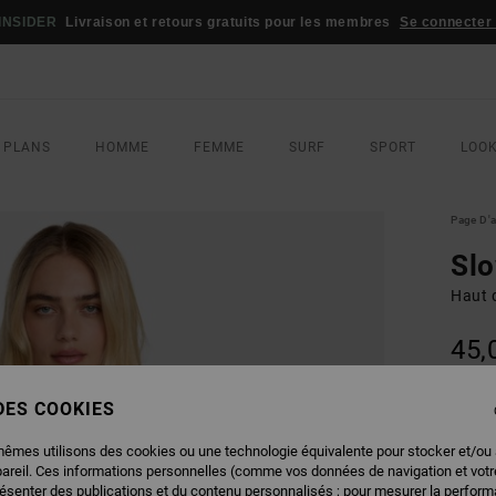
INSIDER
Livraison et retours gratuits pour les membres
Se connecter /
 PLANS
HOMME
FEMME
SURF
SPORT
LOO
Page D'a
Sl
Haut 
45,
 DES COOKIES
COUL
mêmes utilisons des cookies ou une technologie équivalente pour stocker et/ou
pareil. Ces informations personnelles (comme vos données de navigation et vot
résenter des publications et du contenu personnalisés ; pour mesurer la performa