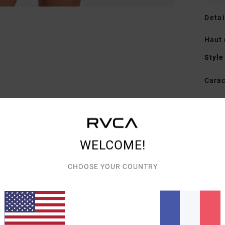
Detai
Haut 
Style
Carac
C
E
R
I
WELCOME!
Comp
CHOOSE YOUR COUNTRY
élast
Traçab