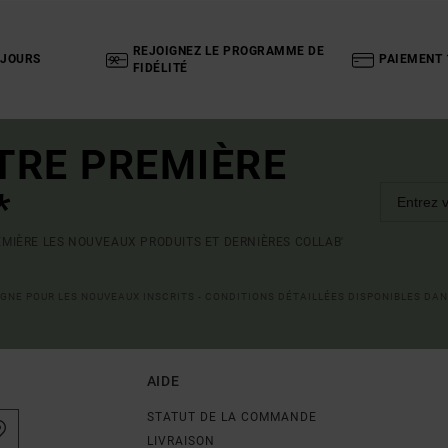
REJOIGNEZ LE PROGRAMME DE
 JOURS
PAIEMENT 
FIDÉLITÉ
TRE PREMIÈRE
*
MIÈRE LES NOUVEAUX PRODUITS ET DERNIÈRES COLLAB'
LIGNE POUR LES NOUVEAUX INSCRITS - CONDITIONS DÉTAILLÉES DISPONIBLES DAN
AIDE
STATUT DE LA COMMANDE
LIVRAISON