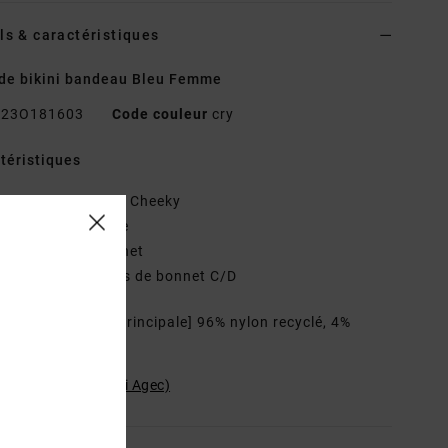
ls & caractéristiques
de bikini bandeau Bleu Femme
23O181603
Code couleur
cry
téristiques
oupe :
Couverture Cheeky
ncolure :
moyenne
églable avec crochet
déal pour les tailles de bonnet C/D
osition
[Matière principale] 96% nylon recyclé, 4%
hanne
ilité du produit (Loi Agec)