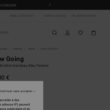
 s'inscrire
AIDE & CONTACT
CARTE CADEAU
FR (€)
MAGASINS
KBOOK
ccueil
Femme
Swim
Hauts De Bikini
ow Going
de bikini bandeau Bleu Femme
00 €
Continuer sans accepter
Crystal Blue
EUR
 accéder à des
re adresse IP) peuvent
nce publicitaire et du