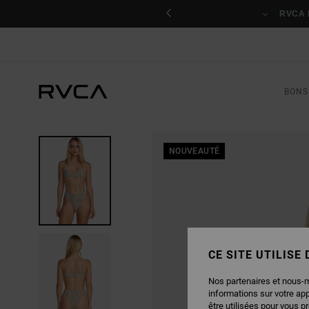
PASSER
nant
À
RVCA 
L'INFORMATION
SUR
LE
PRODUIT
BONS
NOUVEAUTÉ
CE SITE UTILISE
Nos partenaires et nous-
informations sur votre ap
être utilisées pour vous p