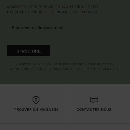
ABONNE-TOI ET DÉCOUVRE EN AVANT-PREMIÈRE LES
NOUVEAUX PRODUITS ET DERNIÈRES COLLAB' RVCA.
S'INSCRIRE
(*) OFFRE VALABLE EN LIGNE POUR LES NOUVEAUX INSCRITS -
CONDITIONS DÉTAILLÉES DISPONIBLES DANS L'EMAIL DE BIENVENUE
TROUVER UN MAGASIN
CONTACTEZ NOUS