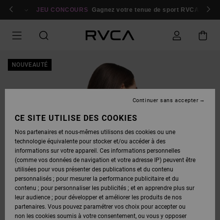
PASSER
bres
À
Se connecter / s'inscrire
JEU CONCOURS
Gagnez votre tenue de sport RVCA
Parti
L'INFORMATION
SUR
LE
PRODUIT
NOUVEAUTÉ
Continuer sans accepter
CE SITE UTILISE DES COOKIES
Nos partenaires et nous-mêmes utilisons des cookies ou une
technologie équivalente pour stocker et/ou accéder à des
informations sur votre appareil. Ces informations personnelles
(comme vos données de navigation et votre adresse IP) peuvent être
utilisées pour vous présenter des publications et du contenu
personnalisés ; pour mesurer la performance publicitaire et du
contenu ; pour personnaliser les publicités ; et en apprendre plus sur
leur audience ; pour développer et améliorer les produits de nos
partenaires. Vous pouvez paramétrer vos choix pour accepter ou
non les cookies soumis à votre consentement, ou vous y opposer