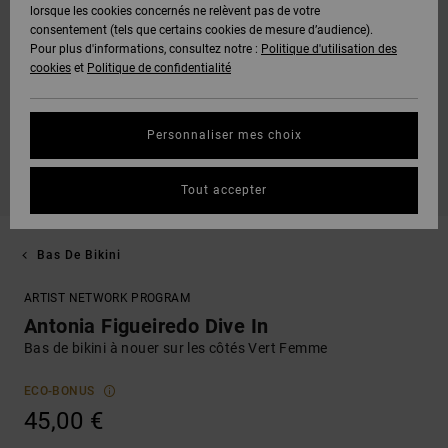
lorsque les cookies concernés ne relèvent pas de votre
consentement (tels que certains cookies de mesure d’audience).
Pour plus d'informations, consultez notre :
Politique d'utilisation des
cookies
et
Politique de confidentialité
Personnaliser mes choix
Tout accepter
Bas De Bikini
ARTIST NETWORK PROGRAM
Antonia Figueiredo Dive In
Bas de bikini à nouer sur les côtés Vert Femme
ECO-BONUS
45,00 €