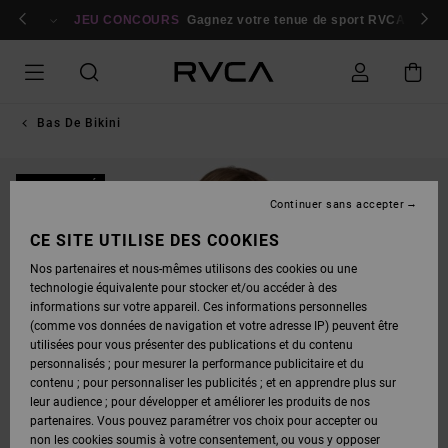
PASSER
bres
À
Se connecter / s'inscrire
JEU CONCOURS
Gagnez votre tenue de sport RVCA
Parti
L'INFORMATION
SUR
LE
PRODUIT
Bas De Bikini
NOUVEAUTÉ
Continuer sans accepter
CE SITE UTILISE DES COOKIES
Nos partenaires et nous-mêmes utilisons des cookies ou une
technologie équivalente pour stocker et/ou accéder à des
informations sur votre appareil. Ces informations personnelles
(comme vos données de navigation et votre adresse IP) peuvent être
utilisées pour vous présenter des publications et du contenu
personnalisés ; pour mesurer la performance publicitaire et du
contenu ; pour personnaliser les publicités ; et en apprendre plus sur
leur audience ; pour développer et améliorer les produits de nos
partenaires. Vous pouvez paramétrer vos choix pour accepter ou
non les cookies soumis à votre consentement, ou vous y opposer