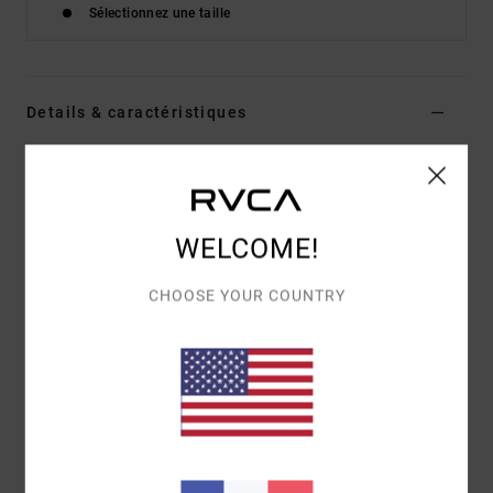
Sélectionnez une taille
Details & caractéristiques
Bas de bikini classique Multi Femme
Style
23O281601
Code couleur
mul
WELCOME!
Caractéristiques
Couvrance medium
CHOOSE YOUR COUNTRY
Coupe :
fixe
Composition
[Matière principale] 80% nylon recyclé,
20% élasthanne
Traçabilité du produit (Loi Agec)