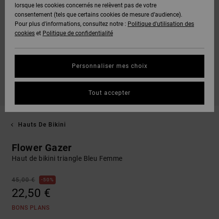
lorsque les cookies concernés ne relèvent pas de votre
consentement (tels que certains cookies de mesure d’audience).
Pour plus d'informations, consultez notre :
Politique d'utilisation des
cookies
et
Politique de confidentialité
Personnaliser mes choix
Tout accepter
Hauts De Bikini
Flower Gazer
Haut de bikini triangle Bleu Femme
45,00 €
50%
22,50 €
BONS PLANS