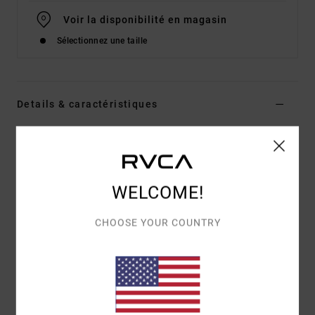
Voir la disponibilité en magasin
Sélectionnez une taille
Details & caractéristiques
Haut de bikini triangle Bleu Femme
Style
23O142506
Code couleur
bhw
WELCOME!
Caractéristiques
Modèle :
triangle réglable avec coussinets
CHOOSE YOUR COUNTRY
amovibles
Description : liens à nouer
Coussinets amovibles
Composition
80% nylon recyclé (polyamide), 20%