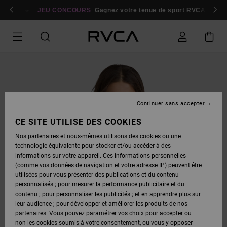
PASSER
bres
À
Se connecter / s'inscrire
JEU CONCOURS
Gagnez votre tenue de sport RVCA
Parti
L'INFORMATION
SUR
LE
PRODUIT
Continuer sans accepter
CE SITE UTILISE DES COOKIES
Nos partenaires et nous-mêmes utilisons des cookies ou une
technologie équivalente pour stocker et/ou accéder à des
informations sur votre appareil. Ces informations personnelles
(comme vos données de navigation et votre adresse IP) peuvent être
utilisées pour vous présenter des publications et du contenu
personnalisés ; pour mesurer la performance publicitaire et du
contenu ; pour personnaliser les publicités ; et en apprendre plus sur
leur audience ; pour développer et améliorer les produits de nos
partenaires. Vous pouvez paramétrer vos choix pour accepter ou
non les cookies soumis à votre consentement, ou vous y opposer