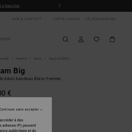
 s'inscrire
AIDE & CONTACT
CARTE CADEAU
FR (€)
MAGASINS
KBOOK
ccueil
Femme
Swim
Hauts De Bikini
eam Big
de bikini bandeau Blanc Femme
00 €
Continuer sans accepter
Cloud
EUR
 accéder à des
re adresse IP) peuvent
nce publicitaire et du