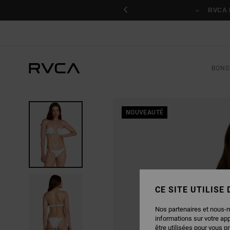
PASSER
nant
À
RVCA 
L'INFORMATION
SUR
LE
PRODUIT
BONS
NOUVEAUTÉ
CE SITE UTILISE
Nos partenaires et nous-
informations sur votre ap
être utilisées pour vous p