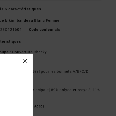
ls & caractéristiques
de bikini bandeau Blanc Femme
23O121604
Code couleur
clo
téristiques
oupe :
Couverture Cheeky
ncolure :
moyenne
iens réglables
aille de bonnet :
idéal pour les bonnets A/B/C/D
mprimé intégral
osition
[Matière principale] 89% polyester recyclé, 11%
hanne
ilité du produit (Loi Agec)