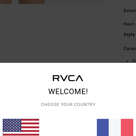
Detai
Haut 
Style
Carac
C
E
L
T
WELCOME!
I
CHOOSE YOUR COUNTRY
Comp
élast
Traçab