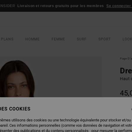
INSIDER
Livraison et retours gratuits pour les membres
Se connecter /
 PLANS
HOMME
FEMME
SURF
SPORT
LOO
Page D'a
Dr
Haut 
45,
 DES COOKIES
COUL
mêmes utilisons des cookies ou une technologie équivalente pour stocker et/ou
pareil. Ces informations personnelles (comme vos données de navigation et vot
résenter des publications et du contenu personnalisés ; pour mesurer la performa