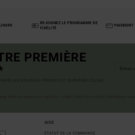
REJOIGNEZ LE PROGRAMME DE
 JOURS
PAIEMENT 
FIDÉLITÉ
TRE PREMIÈRE
*
MIÈRE LES NOUVEAUX PRODUITS ET DERNIÈRES COLLAB'
LIGNE POUR LES NOUVEAUX INSCRITS - CONDITIONS DÉTAILLÉES DISPONIBLES DAN
AIDE
STATUT DE LA COMMANDE