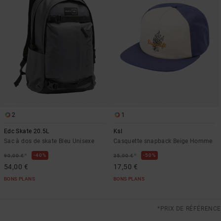
2
1
Edc Skate 20.5L
Ksl
Sac à dos de skate Bleu Unisexe
Casquette snapback Beige Homme
*
*
40%
50%
90,00 €
35,00 €
54,00 €
17,50 €
BONS PLANS
BONS PLANS
*PRIX DE RÉFÉRENCE