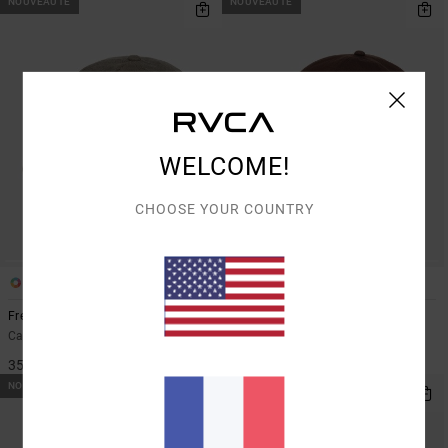
NOUVEAUTÉ
NOUVEAUTÉ
WELCOME!
CHOOSE YOUR COUNTRY
2
1
Freeman
Sanctum
Casquette snapback Bleu Homme
Casquette Dad Marron Homme
35,00 €
35,00 €
NOUVEAUTÉ
NOUVEAUTÉ