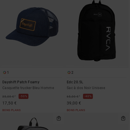
1
2
Dayshift Patch Foamy
Edc 20.5L
Casquette trucker Bleu Homme
Sac à dos Noir Unisexe
*
*
50%
40%
35,00 €
65,00 €
17,50 €
39,00 €
BONS PLANS
BONS PLANS