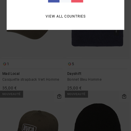
VIEW ALL COUNTRIES
1
5
Mad Local
Dayshift
Casquette strapback Vert Homme
Bonnet Bleu Homme
35,00 €
25,00 €
NOUVEAUTÉ
NOUVEAUTÉ