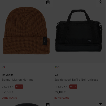
5
1
Dayshift
VA
Bonnet Marron Homme
Sac de sport Duffle Noir Unisexe
*
*
50%
40%
25,00 €
115,00 €
12,50 €
69,00 €
BONS PLANS
BONS PLANS