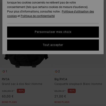
lorsque les cookies concernés ne relèvent pas de votre
PASSER
ALLER
AUX
A
consentement (tels que certains cookies de mesure d’audience).
CRITÈRES
TRIER
Pour plus d'informations, consultez notre :
Politique d'utilisation des
DE
PAR
FILTRAGE
cookies
et
Politique de confidentialité
DE
RECHERCHE
Personnaliser mes choix
Tout accepter
1
2
RVCA
Big RVCA
Grand sac à dos Noir Homme
Casquette snapback Blanc Homme
*
*
40%
40%
105,00 €
35,00 €
63,00 €
21,00 €
BONS PLANS
BONS PLANS