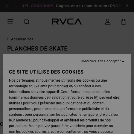
PASSEZ
bres
À
Se connecter / s'inscrire
JEU CONCOURS
Gagnez votre tenue de sport RVCA
Parti
LA
SÉLECTION
DE
LA
GRILLE
DES
PRODUITS
Accessoires
PLANCHES DE SKATE
Continuer sans accepter
Voir Tout
Sacs & Sacs à Dos
Chapeaux & Casquettes
B
CE SITE UTILISE DES COOKIES
Nos partenaires et nous-mêmes utilisons des cookies ou une
technologie équivalente pour stocker et/ou accéder à des
NE PARTEZ PAS TROP LOIN, NOS PRODUITS
informations sur votre appareil. Ces informations personnelles
SERONT BIENTÔT DE RETOUR
(comme vos données de navigation et votre adresse IP) peuvent être
utilisées pour vous présenter des publications et du contenu
personnalisés ; pour mesurer la performance publicitaire et du
contenu ; pour personnaliser les publicités ; et en apprendre plus sur
leur audience ; pour développer et améliorer les produits de nos
CES PRODUITS POURRAIENT VOUS PLAIRE
partenaires. Vous pouvez paramétrer vos choix pour accepter ou
non les cookies soumis à votre consentement, ou vous y opposer