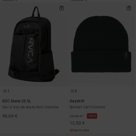
1
5
EDC Skate 20.5L
Dayshift
Sac à dos de skate Noir Homme
Bonnet Vert Homme
90,00 €
*
50%
25,00 €
12,50 €
BONS PLANS