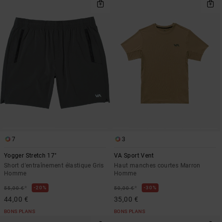
7
3
Yogger Stretch 17"
VA Sport Vent
Short d'entraînement élastique Gris
Haut manches courtes Marron
Homme
Homme
*
*
20%
30%
55,00 €
50,00 €
44,00 €
35,00 €
BONS PLANS
BONS PLANS