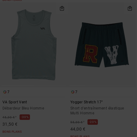
7
7
VA Sport Vent
Yogger Stretch 17"
Débardeur Bleu Homme
Short d'entraînement élastique
Multi Homme
*
30%
45,00 €
*
20%
55,00 €
31,50 €
44,00 €
BONS PLANS
BONS PLANS