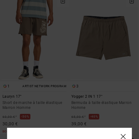
1
3
ARTIST NETWORK PROGRAM
Lauryn 17"
Yogger 2 IN 1 17"
Short de marche à taille élastique
Bermuda à taille élastique Marron
Marron Homme
Homme
*
*
50%
40%
60,00 €
65,00 €
30,00 €
39,00 €
BONS PLANS
BONS PLANS