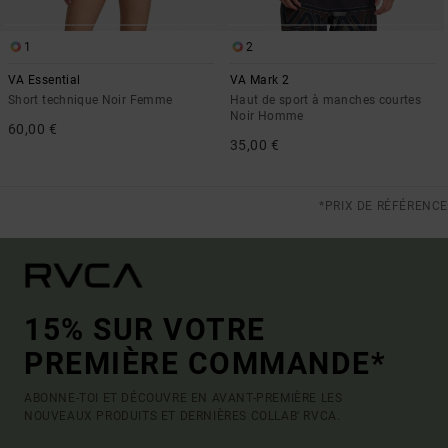
1
2
VA Essential
VA Mark 2
Short technique Noir Femme
Haut de sport à manches courtes
Noir Homme
60,00 €
35,00 €
*PRIX DE RÉFÉRENCE
15% SUR VOTRE
PREMIÈRE COMMANDE*
ABONNE-TOI ET DÉCOUVRE EN AVANT-PREMIÈRE LES
NOUVEAUX PRODUITS ET DERNIÈRES COLLAB' RVCA.