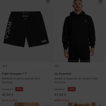
1
1
Fight Scrapper 17"
Va Essential
Walkshort performance Noir
Sweat à capuche en polaire Noir
Homme
Homme
*
*
40%
40%
70,00 €
85,00 €
42,00 €
51,00 €
BONS PLANS
BONS PLANS