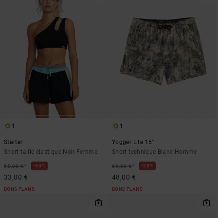
1
1
Starter
Yogger Lite 15"
Short taille élastique Noir Femme
Short technique Blanc Homme
*
*
40%
20%
55,00 €
60,00 €
33,00 €
48,00 €
BONS PLANS
BONS PLANS