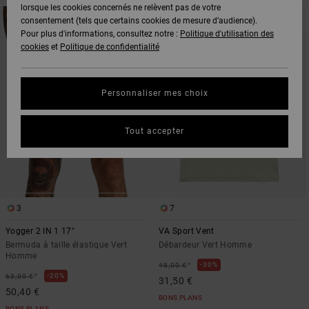
lorsque les cookies concernés ne relèvent pas de votre
PASSER
ALLER
AUX
A
consentement (tels que certains cookies de mesure d’audience).
CRITÈRES
TRIER
Pour plus d'informations, consultez notre :
Politique d'utilisation des
DE
PAR
FILTRAGE
cookies
et
Politique de confidentialité
DE
RECHERCHE
Personnaliser mes choix
Tout accepter
3
7
Yogger 2 IN 1 17"
VA Sport Vent
Bermuda à taille élastique Vert
Débardeur Vert Homme
Homme
*
30%
45,00 €
*
20%
63,00 €
31,50 €
50,40 €
BONS PLANS
BONS PLANS