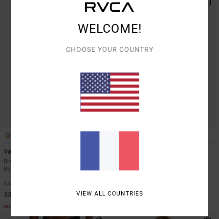
WELCOME!
CHOOSE YOUR COUNTRY
3
2
Va Square Neck
RVCA 2X
Brassière de sport maintien moyen
T-shirt à manches courtes Rouge
Rose Femme
Homme
*
*
40%
40%
55,00 €
35,00 €
VIEW ALL COUNTRIES
33,00 €
21,00 €
BONS PLANS
BONS PLANS