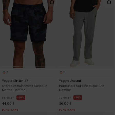
7
1
Yogger Stretch 17"
Yogger Ascend
Short d'entraînement élastique
Pantalon à taille élastique Gris
Marron Homme
Homme
*
*
20%
20%
55,00 €
70,00 €
44,00 €
56,00 €
BONS PLANS
BONS PLANS