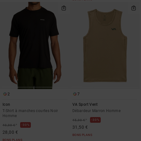
2
7
Icon
VA Sport Vent
T-Shirt à manches courtes Noir
Débardeur Marron Homme
Homme
*
30%
45,00 €
*
30%
40,00 €
31,50 €
28,00 €
BONS PLANS
BONS PLANS