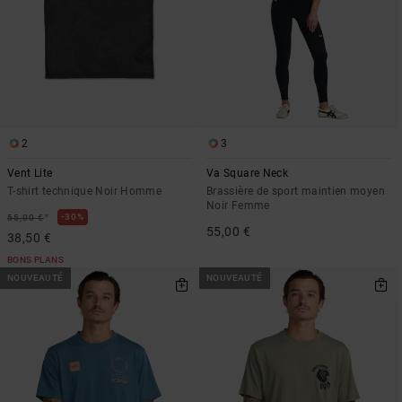
2
3
Vent Lite
Va Square Neck
T-shirt technique Noir Homme
Brassière de sport maintien moyen
Noir Femme
*
30%
55,00 €
55,00 €
38,50 €
BONS PLANS
NOUVEAUTÉ
NOUVEAUTÉ