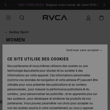
PASSEZ
bres
À
Se connecter / s'inscrire
JEU CONCOURS
Gagnez votre tenue de sport RVCA
Parti
LA
SÉLECTION
DE
LA
GRILLE
DES
PRODUITS
Soldes Sport
WOMEN
Continuer sans accepter
Hauts de Sport Homme
Bas de Sport Homme
Hauts de Sp
CE SITE UTILISE DES COOKIES
Nos partenaires et nous-mêmes utilisons des cookies ou une
technologie équivalente pour stocker et/ou accéder à des
NE PARTEZ PAS TROP LOIN, NOS PRODUITS
informations sur votre appareil. Ces informations personnelles
SERONT BIENTÔT DE RETOUR
(comme vos données de navigation et votre adresse IP) peuvent être
utilisées pour vous présenter des publications et du contenu
personnalisés ; pour mesurer la performance publicitaire et du
contenu ; pour personnaliser les publicités ; et en apprendre plus sur
leur audience ; pour développer et améliorer les produits de nos
CES PRODUITS POURRAIENT VOUS PLAIRE
partenaires. Vous pouvez paramétrer vos choix pour accepter ou
non les cookies soumis à votre consentement, ou vous y opposer