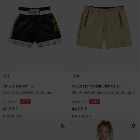
1
4
Va X Ali Boxer 18"
VA Sport Yogger Stretch 17"
Short de boxe Noir Homme
Short performance Marron Homme
*
*
40%
20%
75,00 €
55,00 €
45,00 €
44,00 €
BONS PLANS
BONS PLANS