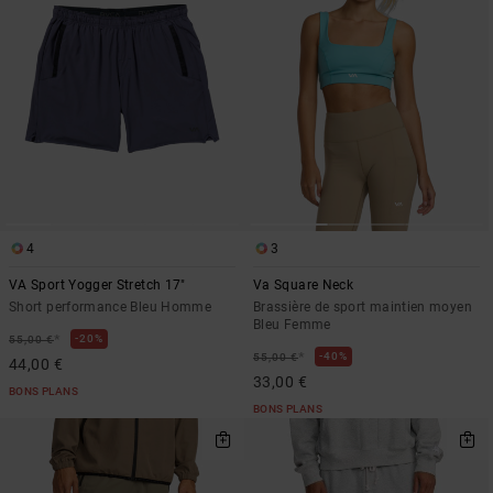
4
3
VA Sport Yogger Stretch 17"
Va Square Neck
Short performance Bleu Homme
Brassière de sport maintien moyen
Bleu Femme
*
20%
55,00 €
*
40%
55,00 €
44,00 €
33,00 €
BONS PLANS
BONS PLANS