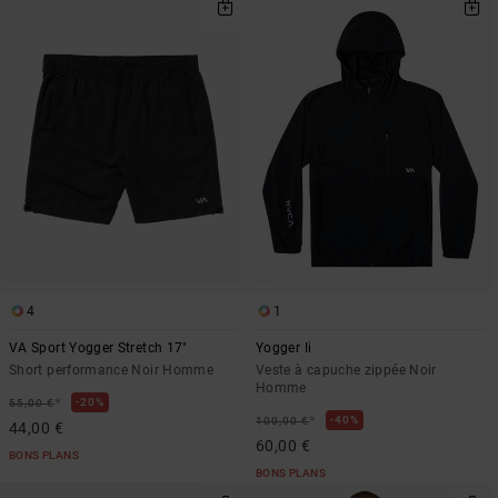
4
1
VA Sport Yogger Stretch 17"
Yogger Ii
Short performance Noir Homme
Veste à capuche zippée Noir
Homme
*
20%
55,00 €
*
40%
100,00 €
44,00 €
60,00 €
BONS PLANS
BONS PLANS