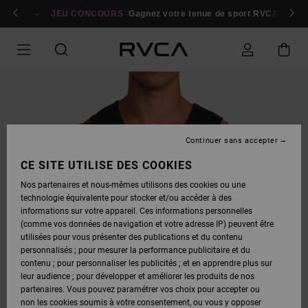
PASSER
bres
À
Se connecter / s'inscrire
JEU CONCOURS
Gagnez votre tenue de sport RVCA
Parti
L'INFORMATION
SUR
LE
PRODUIT
Continuer sans accepter
CE SITE UTILISE DES COOKIES
Nos partenaires et nous-mêmes utilisons des cookies ou une
technologie équivalente pour stocker et/ou accéder à des
informations sur votre appareil. Ces informations personnelles
(comme vos données de navigation et votre adresse IP) peuvent être
utilisées pour vous présenter des publications et du contenu
personnalisés ; pour mesurer la performance publicitaire et du
contenu ; pour personnaliser les publicités ; et en apprendre plus sur
leur audience ; pour développer et améliorer les produits de nos
partenaires. Vous pouvez paramétrer vos choix pour accepter ou
non les cookies soumis à votre consentement, ou vous y opposer