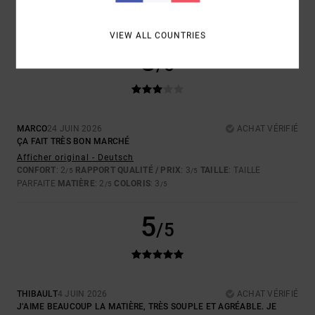
PARFAITE
MATIÈRE
: 5
COLORIS
: 5
/5
/5
JE RECOMMANDE CE PRODUIT
VIEW ALL COUNTRIES
3
/5
MARCO
24 JUIN 2026
ACHAT VÉRIFIÉ
ÇA FAIT TRÈS BON MARCHÉ
Afficher original - Deutsch
CONFORT
: 2
RAPPORT QUALITÉ / PRIX
: 3
TAILLE
: TAILLE
/5
/5
PARFAITE
MATIÈRE
: 2
COLORIS
: 3
/5
/5
5
/5
THIBAULT
4 JUIN 2026
ACHAT VÉRIFIÉ
J’AIME BEAUCOUP LA MATIÈRE, TRÈS SOUPLE ET AGRÉABLE. JE