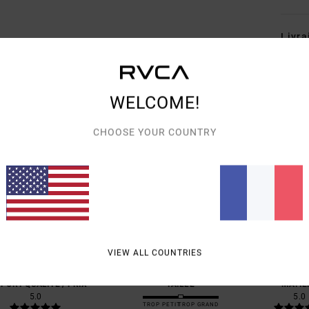
Livra
WELCOME!
CHOOSE YOUR COUNTRY
NOTE MOYENNE
5.0
/5
BASÉ SUR
1 AVIS VÉRIFIÉS
DEPUIS NOVEMBRE 2025
100% DE NOS CLIENTS RECOMMANDENT CE PRODUIT
VIEW ALL COUNTRIES
PORT QUALITÉ / PRIX
TAILLE
MATIÈ
5.0
5.0
TROP PETIT
TROP GRAND