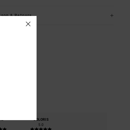
ison & Retours
RE
COLORIS
5.0