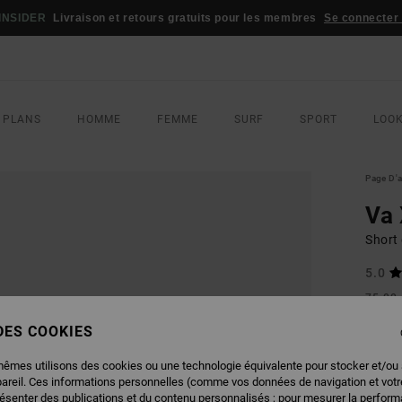
INSIDER
Livraison et retours gratuits pour les membres
Se connecter /
 PLANS
HOMME
FEMME
SURF
SPORT
LOO
Page D'a
Va 
Short
5.0
75,00
45,
 DES COOKIES
BONS 
mêmes utilisons des cookies ou une technologie équivalente pour stocker et/ou
pareil. Ces informations personnelles (comme vos données de navigation et vot
COUL
résenter des publications et du contenu personnalisés ; pour mesurer la performa