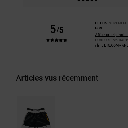
PETER
2 NOVEMBRE
5
/5
BON
Afficher original -
CONFORT
: 5
RAPP
/5
JE RECOMMAND
Articles vus récemment