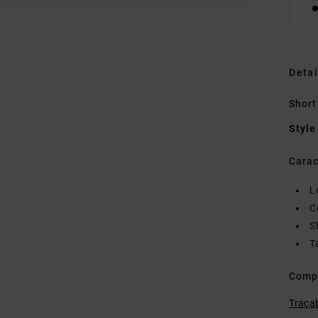
Detai
Short
Style
Carac
L
C
S
T
Comp
Traçab