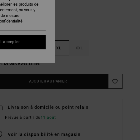
éliorer les produits de
sentement, ou vous y
s de mesure
onfidentialité
t accepter
M
L
XL
XXL
ir Le Guide Des Tailles
AJOUTER AU PANIER
Livraison à domicile ou point relais
Prévue à partir du
11 août
Voir la disponibilité en magasin