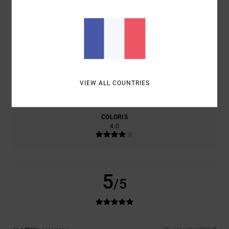
100% DE NOS CLIENTS RECOMMANDENT CE PRODUIT
CONFORT
RAPPORT QUALITÉ / PRIX
4.0
4.0
TAILLE
MATIÈRE
VIEW ALL COUNTRIES
5.0
TROP PETIT
TROP GRAND
COLORIS
4.0
5
/5