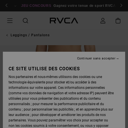
PASSER
bres
À
Se connecter / s'inscrire
JEU CONCOURS
Gagnez votre tenue de sport RVCA
Parti
L'INFORMATION
SUR
LE
PRODUIT
Leggings / Pantalons
Continuer sans accepter
CE SITE UTILISE DES COOKIES
Nos partenaires et nous-mêmes utilisons des cookies ou une
technologie équivalente pour stocker et/ou accéder à des
informations sur votre appareil. Ces informations personnelles
(comme vos données de navigation et votre adresse IP) peuvent être
utilisées pour vous présenter des publications et du contenu
personnalisés ; pour mesurer la performance publicitaire et du
contenu ; pour personnaliser les publicités ; et en apprendre plus sur
leur audience ; pour développer et améliorer les produits de nos
partenaires. Vous pouvez paramétrer vos choix pour accepter ou
non les cookies soumis à votre consentement, ou vous y opposer