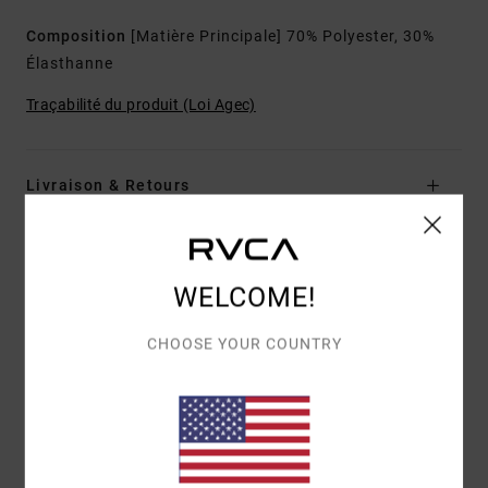
Composition
[Matière Principale] 70% Polyester, 30%
Élasthanne
Traçabilité du produit (Loi Agec)
Livraison & Retours
Avis clients
WELCOME!
CHOOSE YOUR COUNTRY
NOTE MOYENNE
5.0
/5
BASÉ SUR
1 AVIS VÉRIFIÉS
DEPUIS MAI 2026