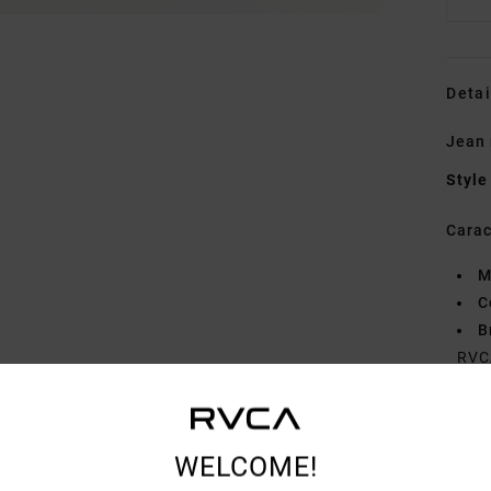
Detai
Jean
Style
Carac
M
C
B
RVC
C
D
poc
WELCOME!
R