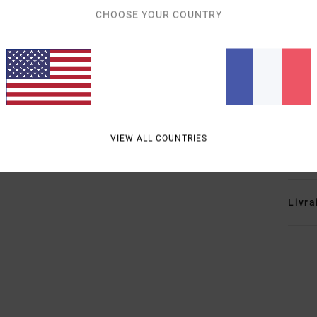
P
CHOOSE YOUR COUNTRY
C
inte
B
P
Comp
recyc
VIEW ALL COUNTRIES
Traçab
Livra