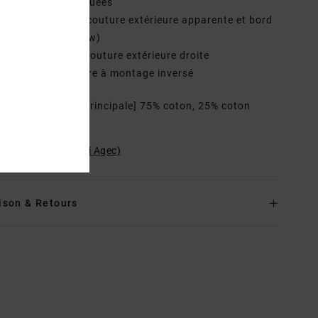
oches arrière plaquées
onstruction avec couture extérieure apparente et bord
rne surjeté (merrow)
roderie VA sur la couture extérieure droite
assants de ceinture à montage inversé
osition
[Matière principale] 75% coton, 25% coton
lé
ilité du produit (Loi Agec)
ison & Retours