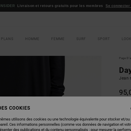
INSIDER
Livraison et retours gratuits pour les membres
Se connecter /
 PLANS
HOMME
FEMME
SURF
SPORT
LOO
Page D'a
Day
Jean 
95,
 DES COOKIES
COUL
mêmes utilisons des cookies ou une technologie équivalente pour stocker et/ou
pareil. Ces informations personnelles (comme vos données de navigation et vot
résenter des publications et du contenu personnalisés ; pour mesurer la performa