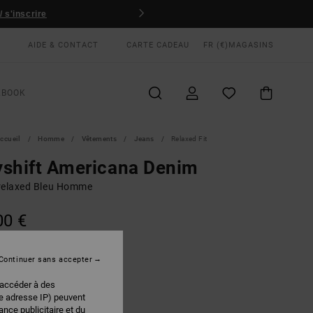
 s'inscrire
AIDE & CONTACT
CARTE CADEAU
FR (€)
MAGASINS
KBOOK
ccueil
Homme
Vêtements
Jeans
Relaxed Fit
shift Americana Denim
relaxed Bleu Homme
00 €
Continuer sans accepter
Vintage Blue
EUR
 accéder à des
re adresse IP) peuvent
nce publicitaire et du