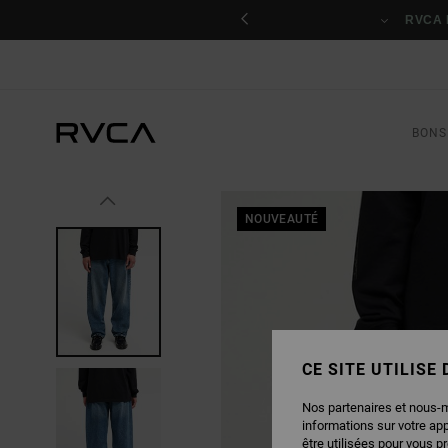
PASSER
nant
À
RVCA 
L'INFORMATION
SUR
LE
PRODUIT
BONS
NOUVEAUTÉ
CE SITE UTILISE
Nos partenaires et nous-
informations sur votre ap
être utilisées pour vous p