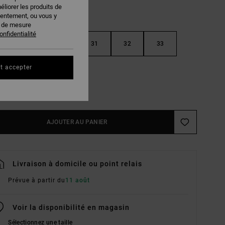
éliorer les produits de
sentement, ou vous y
s de mesure
onfidentialité
29
30
31
32
33
t accepter
36
38
ir Le Guide Des Tailles
AJOUTER AU PANIER
Livraison à domicile ou point relais
Prévue à partir du
11 août
Voir la disponibilité en magasin
Sélectionnez une taille