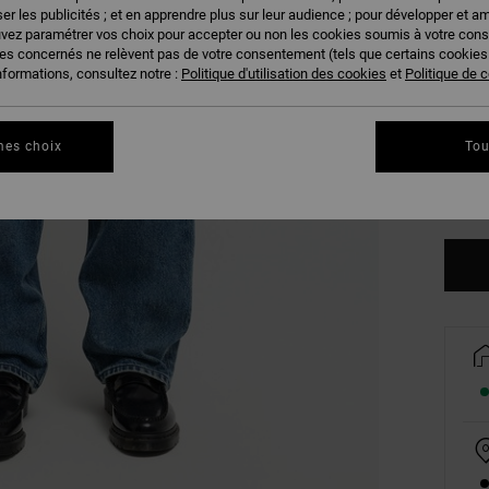
er les publicités ; et en apprendre plus sur leur audience ; pour développer et am
uvez paramétrer vos choix pour accepter ou non les cookies soumis à votre con
ies concernés ne relèvent pas de votre consentement (tels que certains cookie
nformations, consultez notre :
Politique d'utilisation des cookies
et
Politique de c
28
mes choix
Tou
34
Vo