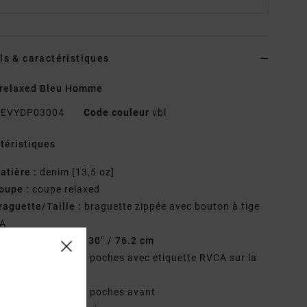
ls & caractéristiques
 relaxed Bleu Homme
EVYDP03004
Code couleur
vbl
téristiques
atière :
denim [13,5 oz]
oupe :
coupe relaxed
raguette/Taille :
braguette zippée avec bouton à tige
A
outure intérieure :
30" / 76.2 cm
étails :__ modèle 5 poches avec étiquette RVCA sur la
he gousset
ivets RVCA sur les poches avant