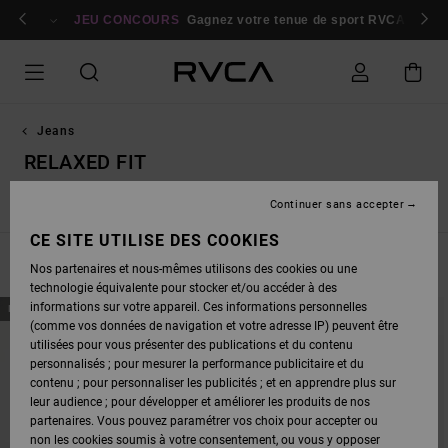
PASSEZ
bres
À
Se connecter / s'inscrire
JEU CONCOURS
Gagnez votre tenue de sport RVCA
Parti
LA
SÉLECTION
DE
LA
GRILLE
DES
PRODUITS
Jeans
RELAXED FIT
Continuer sans accepter
Straight Fit
Relaxed Fit
CE SITE UTILISE DES COOKIES
FILTRER & TRIER
6
Resultats
Nos partenaires et nous-mêmes utilisons des cookies ou une
technologie équivalente pour stocker et/ou accéder à des
PASSER
ALLER
informations sur votre appareil. Ces informations personnelles
NOUVEAUTÉ
NOUVEAUTÉ
AUX
A
(comme vos données de navigation et votre adresse IP) peuvent être
CRITÈRES
TRIER
DE
PAR
utilisées pour vous présenter des publications et du contenu
FILTRAGE
personnalisés ; pour mesurer la performance publicitaire et du
DE
RECHERCHE
contenu ; pour personnaliser les publicités ; et en apprendre plus sur
leur audience ; pour développer et améliorer les produits de nos
partenaires. Vous pouvez paramétrer vos choix pour accepter ou
non les cookies soumis à votre consentement, ou vous y opposer