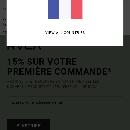
2
2
Dayshift Americana Denim
Dayshift Americana Denim
Jean relaxed Noir Homme
Jean relaxed Bleu Homme
95,00 €
95,00 €
VIEW ALL COUNTRIES
15% SUR VOTRE
PREMIÈRE COMMANDE*
ABONNE-TOI ET DÉCOUVRE EN AVANT-PREMIÈRE LES
NOUVEAUX PRODUITS ET DERNIÈRES COLLAB' RVCA.
S'INSCRIRE