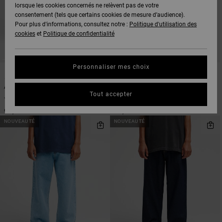
lorsque les cookies concernés ne relèvent pas de votre
consentement (tels que certains cookies de mesure d’audience).
Pour plus d'informations, consultez notre :
Politique d'utilisation des
cookies
et
Politique de confidentialité
Personnaliser mes choix
3
3
Americana Dayshift
Americana Dayshift
Tout accepter
Jean en denim Bleu Homme
Jean en denim Noir Homme
95,00 €
95,00 €
NOUVEAUTÉ
NOUVEAUTÉ