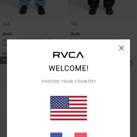
2
2
Skate
Skate
Jean coupe décontractée Bleu
Jean coupe décontractée Bleu
Homme
Homme
95,00 €
95,00 €
NOUVEAUTÉ
NOUVEAUTÉ
WELCOME!
CHOOSE YOUR COUNTRY