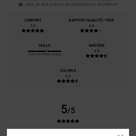
100% DE NOS CLIENTS RECOMMANDENT CE PRODUIT
CONFORT
RAPPORT QUALITÉ / PRIX
5.0
4.4
TAILLE
MATIÈRE
4.8
TROP PETIT
TROP GRAND
COLORIS
4.8
5
/5