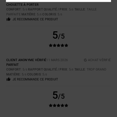
HENRIETTE
25 AVRIL 2026
ACHAT VÉRIFIÉ
CHOUETTE À PORTER
CONFORT
: 5
RAPPORT QUALITÉ / PRIX
: 5
TAILLE
: TAILLE
/5
/5
PARFAITE
MATIÈRE
: 5
COLORIS
: 5
/5
/5
JE RECOMMANDE CE PRODUIT
5
/5
CLIENT ANONYME VÉRIFIÉ
11 MARS 2026
ACHAT VÉRIFIÉ
PARFAIT
CONFORT
: 5
RAPPORT QUALITÉ / PRIX
: 5
TAILLE
: TROP GRAND
/5
/5
MATIÈRE
: 5
COLORIS
: 5
/5
/5
JE RECOMMANDE CE PRODUIT
5
/5