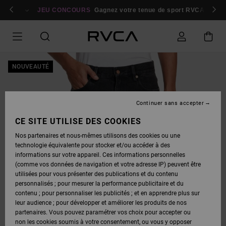
PASSER
bres
À
Se connecter / s'inscrire
JEU CONCOURS
Gagnez votre tenue de sport RVCA
Parti
L'INFORMATION
SUR
LE
PRODUIT
NOUVEAUTÉ
Continuer sans accepter
CE SITE UTILISE DES COOKIES
Nos partenaires et nous-mêmes utilisons des cookies ou une
technologie équivalente pour stocker et/ou accéder à des
informations sur votre appareil. Ces informations personnelles
(comme vos données de navigation et votre adresse IP) peuvent être
utilisées pour vous présenter des publications et du contenu
personnalisés ; pour mesurer la performance publicitaire et du
contenu ; pour personnaliser les publicités ; et en apprendre plus sur
leur audience ; pour développer et améliorer les produits de nos
partenaires. Vous pouvez paramétrer vos choix pour accepter ou
non les cookies soumis à votre consentement, ou vous y opposer