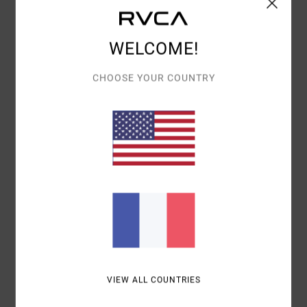
DOMINIQUE
11 JUIN 2026
ACHAT VÉRIFIÉ
QUALITÉ ET BONNE COUPE
RAPPORT QUALITÉ / PRIX
: 5
TAILLE
: TAILLE PARFAITE
/5
JE RECOMMANDE CE PRODUIT
WELCOME!
4
CHOOSE YOUR COUNTRY
/5
AUDE
28 AVRIL 2026
ACHAT VÉRIFIÉ
TRÈS BIEN
CONFORT
: 5
RAPPORT QUALITÉ / PRIX
: 3
TAILLE
: TAILLE
/5
/5
PARFAITE
MATIÈRE
: 4
COLORIS
: 4
/5
/5
JE RECOMMANDE CE PRODUIT
5
/5
VIEW ALL COUNTRIES