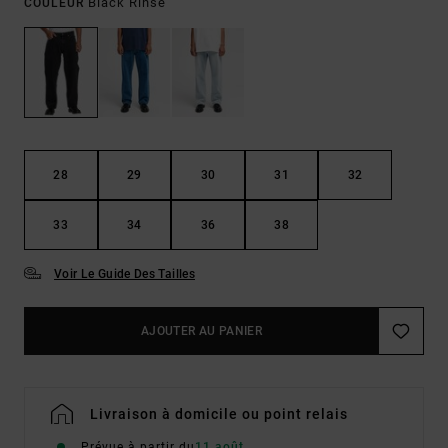
Black Rinse
COULEUR
28
29
30
31
32
33
34
36
38
Voir Le Guide Des Tailles
AJOUTER AU PANIER
Livraison à domicile ou point relais
Prévue à partir du
11 août