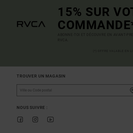
15% SUR VO
COMMANDE
ABONNE-TOI ET DÉCOUVRE EN AVANT-PRE
RVCA.
(*) OFFRE VALABLE EN 
TROUVER UN MAGASIN
NOUS SUIVRE :