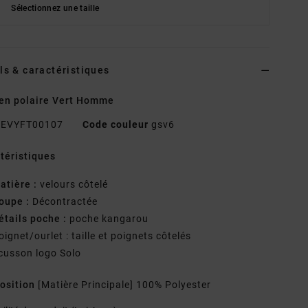
Sélectionnez une taille
ls & caractéristiques
en polaire Vert Homme
EVYFT00107
Code couleur
gsv6
téristiques
atière :
velours côtelé
oupe :
Décontractée
étails poche :
poche kangarou
oignet/ourlet : taille et poignets côtelés
cusson logo Solo
osition
[Matière Principale] 100% Polyester