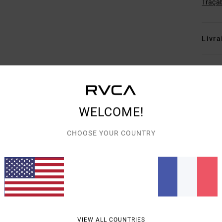
Traçab
Livra
WELCOME!
NOTE MOYENNE
CHOOSE YOUR COUNTRY
4.0
/5
BASÉ SUR
2 AVIS VÉRIFIÉS
DEPUIS DÉCEMBRE 2025
50% DE NOS CLIENTS RECOMMANDENT CE PRODUIT
PORT QUALITÉ / PRIX
TAILLE
MATIÈ
VIEW ALL COUNTRIES