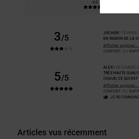
4.0
3
JOCHEN
7 FÉVRIER 
/5
EN RAISON DE LA 
Afficher original 
CONFORT
: 3
RAPP
/5
ALEX
9 DÉCEMBRE 
5
TRÈS HAUTE QUALI
/5
CHAUD, CE QUI EST
Afficher original -
CONFORT
: 5
RAPP
/5
JE RECOMMAND
Articles vus récemment