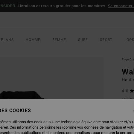
INSIDER
Livraison et retours gratuits pour les membres
Se connecter /
 PLANS
HOMME
FEMME
SURF
SPORT
LOO
Page D'a
Wal
Haut 
4.0
150,0
90,
 DES COOKIES
BONS 
mêmes utilisons des cookies ou une technologie équivalente pour stocker et/ou
pareil. Ces informations personnelles (comme vos données de navigation et vot
COUL
résenter des publications et du contenu personnalisés ; pour mesurer la performa