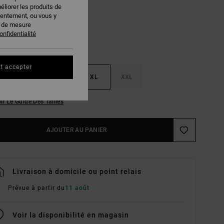
éliorer les produits de
sentement, ou vous y
s de mesure
onfidentialité
t accepter
M
L
XL
XXL
ir Le Guide Des Tailles
AJOUTER AU PANIER
Livraison à domicile ou point relais
Prévue à partir du
11 août
Voir la disponibilité en magasin