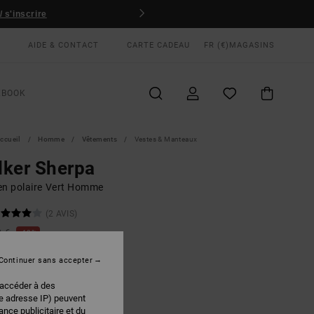
 s'inscrire
AIDE & CONTACT
CARTE CADEAU
FR (€)
MAGASINS
KBOOK
ccueil
Homme
Vêtements
Vestes & Manteaux
ker Sherpa
en polaire Vert Homme
(2 AVIS)
0 €
40%
00 €
Continuer sans accepter
PLANS
 accéder à des
re adresse IP) peuvent
Hunter Green Paisley
EUR
nce publicitaire et du