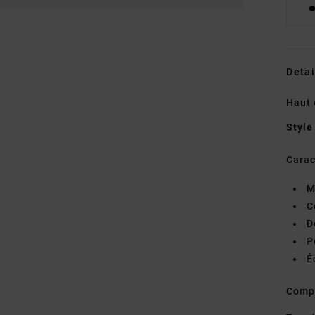
Detai
Haut 
Style
Carac
M
C
D
P
É
Comp