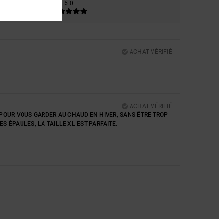
5.0
ACHAT VÉRIFIÉ
ACHAT VÉRIFIÉ
 POUR VOUS GARDER AU CHAUD EN HIVER, SANS ÊTRE TROP
S ÉPAULES, LA TAILLE XL EST PARFAITE.
5