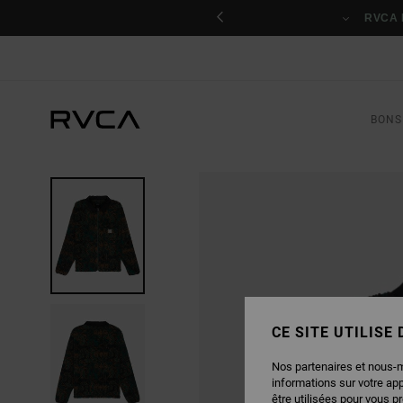
PASSER
nant
À
RVCA 
L'INFORMATION
SUR
LE
PRODUIT
BONS
CE SITE UTILISE
Nos partenaires et nous-
informations sur votre ap
être utilisées pour vous p