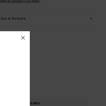
ilité du produit (Loi Agec)
ison & Retours
RE
COLORIS