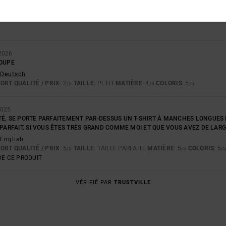
3.5
4.5
TROP PETIT
TROP GRAND
2026
COUPE
- Deutsch
ORT QUALITÉ / PRIX
: 2
TAILLE
: PETIT
MATIÈRE
: 4
COLORIS
: 5
/5
/5
/5
2025
TÉ, SE PORTE PARFAITEMENT PAR-DESSUS UN T-SHIRT À MANCHES LONGUES
 PARFAIT. SI VOUS ÊTES TRÈS GRAND COMME MOI ET QUE VOUS AVEZ DE LARGE
 English
ORT QUALITÉ / PRIX
: 5
TAILLE
: TAILLE PARFAITE
MATIÈRE
: 5
COLORIS
: 5
/5
/5
/
E CE PRODUIT
VÉRIFIÉ PAR
TRUSTVILLE