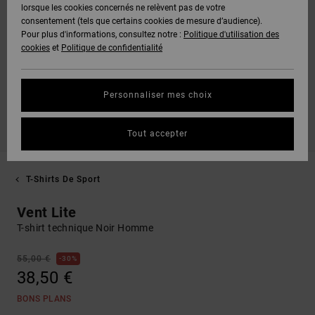
lorsque les cookies concernés ne relèvent pas de votre
consentement (tels que certains cookies de mesure d’audience).
Pour plus d'informations, consultez notre :
Politique d'utilisation des
cookies
et
Politique de confidentialité
Personnaliser mes choix
Tout accepter
T-Shirts De Sport
Vent Lite
T-shirt technique Noir Homme
55,00 €
30%
38,50 €
BONS PLANS