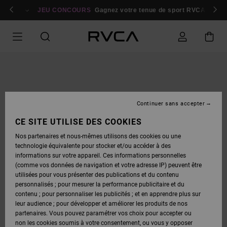
PASSER
bres
À
Se connecter / s'inscrire
JEU CONCOURS
Gagnez votre tenue de sport RVCA
Parti
L'INFORMATION
SUR
LE
PRODUIT
Continuer sans accepter
CE SITE UTILISE DES COOKIES
Nos partenaires et nous-mêmes utilisons des cookies ou une
technologie équivalente pour stocker et/ou accéder à des
informations sur votre appareil. Ces informations personnelles
(comme vos données de navigation et votre adresse IP) peuvent être
utilisées pour vous présenter des publications et du contenu
personnalisés ; pour mesurer la performance publicitaire et du
contenu ; pour personnaliser les publicités ; et en apprendre plus sur
leur audience ; pour développer et améliorer les produits de nos
partenaires. Vous pouvez paramétrer vos choix pour accepter ou
non les cookies soumis à votre consentement, ou vous y opposer