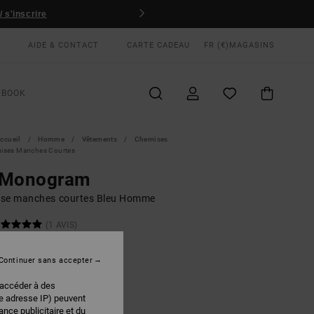
 s'inscrire
AIDE & CONTACT
CARTE CADEAU
FR (€)
MAGASINS
KBOOK
ccueil
Homme
Vêtements
Chemises
ises Manches Courtes
 Monogram
se manches courtes Bleu Homme
(1 AVIS)
 €
30%
50 €
Continuer sans accepter
PLANS
 accéder à des
re adresse IP) peuvent
nce publicitaire et du