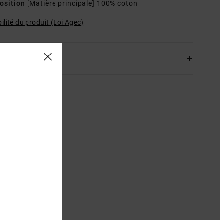
osition
[Matière principale] 100% coton
ilité du produit (Loi Agec)
ison & Retours