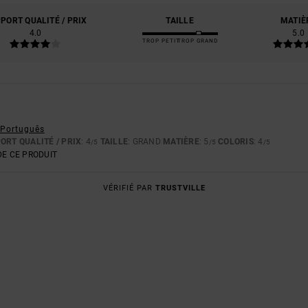
PORT QUALITÉ / PRIX
TAILLE
MATIÈ
4.0
5.0
TROP PETIT
TROP GRAND
6
- Português
ORT QUALITÉ / PRIX
: 4
TAILLE
: GRAND
MATIÈRE
: 5
COLORIS
: 4
/5
/5
/5
E CE PRODUIT
VÉRIFIÉ PAR
TRUSTVILLE