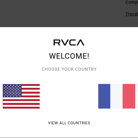
Comp
Traçab
Livra
WELCOME!
CHOOSE YOUR COUNTRY
NOTE MOYENNE
5.0
/5
VIEW ALL COUNTRIES
BASÉ SUR
1 AVIS VÉRIFIÉS
DEPUIS AVRIL 2026
100% DE NOS CLIENTS RECOMMANDENT CE PRODUIT