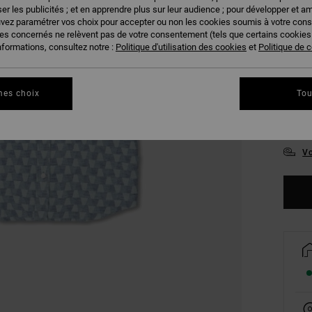
COUL
er les publicités ; et en apprendre plus sur leur audience ; pour développer et am
uvez paramétrer vos choix pour accepter ou non les cookies soumis à votre con
ies concernés ne relèvent pas de votre consentement (tels que certains cookie
nformations, consultez notre :
Politique d'utilisation des cookies
et
Politique de c
mes choix
Tou
S
Vo