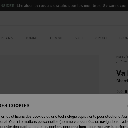
INSIDER
Livraison et retours gratuits pour les membres
Se connecter /
 PLANS
HOMME
FEMME
SURF
SPORT
LOO
Page D'a
Chem
Va
Chemi
5.0
65,00
 DES COOKIES
45,
BONS 
mêmes utilisons des cookies ou une technologie équivalente pour stocker et/ou
pareil. Ces informations personnelles (comme vos données de navigation et vot
résenter des publications et du contenu personnalisés ; pour mesurer la performa