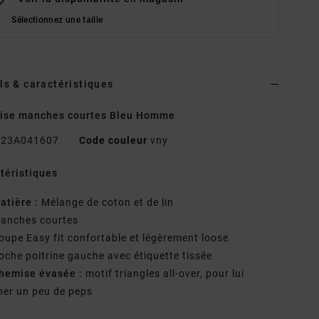
Sélectionnez une taille
ls & caractéristiques
ise manches courtes Bleu Homme
23A041607
Code couleur
vny
téristiques
atière :
Mélange de coton et de lin
anches courtes
oupe Easy fit confortable et légèrement loose
oche poitrine gauche avec étiquette tissée
hemise évasée :
motif triangles all-over, pour lui
er un peu de peps