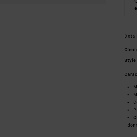
Detai
Chem
Style
Carac
M
M
C
P
C
donn