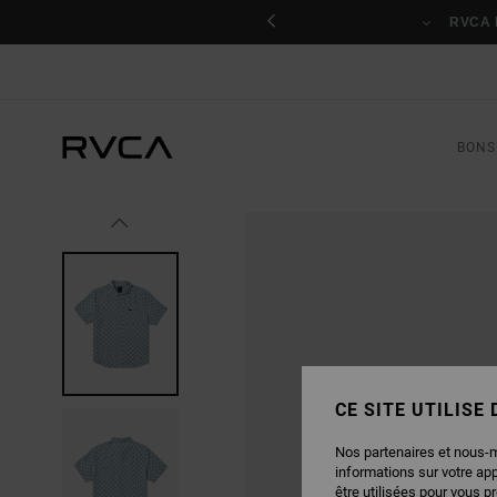
PASSER
nant
À
RVCA 
L'INFORMATION
SUR
LE
PRODUIT
BONS
CE SITE UTILISE
Nos partenaires et nous-
informations sur votre ap
être utilisées pour vous p