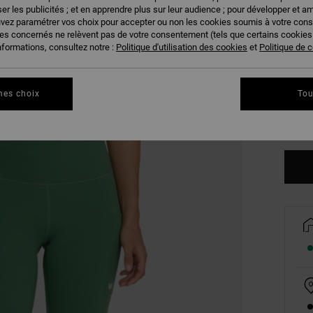
er les publicités ; et en apprendre plus sur leur audience ; pour développer et am
uvez paramétrer vos choix pour accepter ou non les cookies soumis à votre con
ies concernés ne relèvent pas de votre consentement (tels que certains cookie
nformations, consultez notre :
Politique d'utilisation des cookies
et
Politique de c
XS
mes choix
Tou
Vo