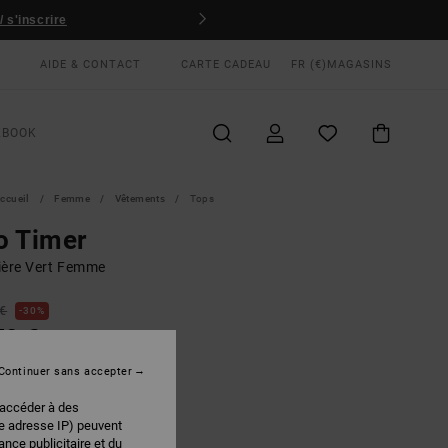
 s'inscrire
AIDE & CONTACT
CARTE CADEAU
FR (€)
MAGASINS
KBOOK
ccueil
Femme
Vêtements
Tops
o Timer
ière Vert Femme
 €
30%
50 €
PLANS
Continuer sans accepter
 accéder à des
Ivy
EUR
re adresse IP) peuvent
nce publicitaire et du