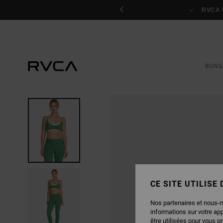
PASSER
nant
À
RVCA 
L'INFORMATION
SUR
LE
PRODUIT
BONS
CE SITE UTILISE
Nos partenaires et nous-
informations sur votre ap
être utilisées pour vous p