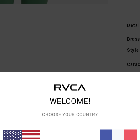
Detai
Brass
Style
Carac
D
E
D
WELCOME!
D
T
CHOOSE YOUR COUNTRY
Comp
Élast