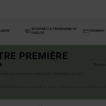
REJOIGNEZ LE PROGRAMME DE
 JOURS
PAIEMENT 
FIDÉLITÉ
TRE PREMIÈRE
*
MIÈRE LES NOUVEAUX PRODUITS ET DERNIÈRES COLLAB'
LIGNE POUR LES NOUVEAUX INSCRITS - CONDITIONS DÉTAILLÉES DISPONIBLES DAN