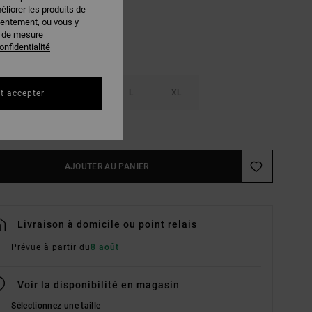
éliorer les produits de
sentement, ou vous y
s de mesure
onfidentialité
S
M
L
XL
t accepter
ir Le Guide Des Tailles
AJOUTER AU PANIER
Livraison à domicile ou point relais
Prévue à partir du
8 août
Voir la disponibilité en magasin
Sélectionnez une taille