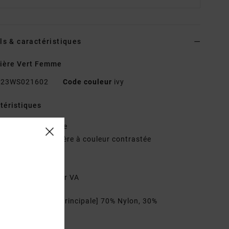
ls & caractéristiques
ière Vert Femme
23WS021602
Code couleur
ivy
téristiques
étail double sangle
ffet double brassière à couleur contrastée
os ouvert croisé
oublure intérieure
ransfert de chaleur VA
osition
[Matière principale] 70% Nylon, 30%
hanne