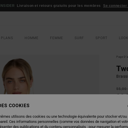
INSIDER
Livraison et retours gratuits pour les membres
Se connecter /
 PLANS
HOMME
FEMME
SURF
SPORT
LOO
Page D'a
Tw
Brass
55,00
38,
 DES COOKIES
BONS 
mêmes utilisons des cookies ou une technologie équivalente pour stocker et/ou
COUL
pareil. Ces informations personnelles (comme vos données de navigation et vot
résenter des publications et du contenu personnalisés ; pour mesurer la performa