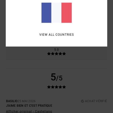
CONFORT
RAPPORT QUALITÉ / PRIX
5.0
5.0
TAILLE
MATIÈRE
5.0
TROP PETIT
TROP GRAND
VIEW ALL COUNTRIES
COLORIS
5.0
5
/5
BASILIO
25 MAI 2026
ACHAT VÉRIFIÉ
J'AIME BIEN ET C'EST PRATIQUE
Afficher original - Castellano