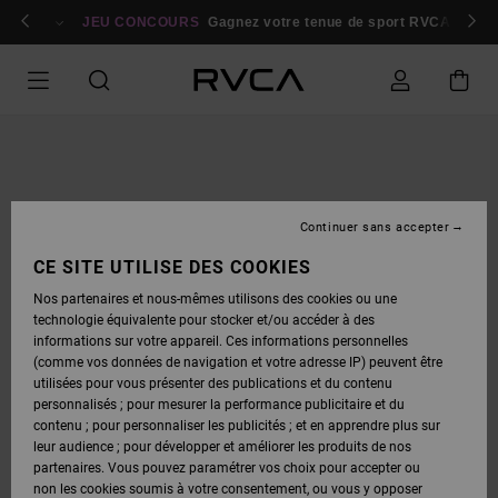
PASSER
bres
À
Se connecter / s'inscrire
JEU CONCOURS
Gagnez votre tenue de sport RVCA
Parti
L'INFORMATION
SUR
LE
PRODUIT
Continuer sans accepter
CE SITE UTILISE DES COOKIES
Nos partenaires et nous-mêmes utilisons des cookies ou une
technologie équivalente pour stocker et/ou accéder à des
informations sur votre appareil. Ces informations personnelles
(comme vos données de navigation et votre adresse IP) peuvent être
utilisées pour vous présenter des publications et du contenu
personnalisés ; pour mesurer la performance publicitaire et du
contenu ; pour personnaliser les publicités ; et en apprendre plus sur
leur audience ; pour développer et améliorer les produits de nos
partenaires. Vous pouvez paramétrer vos choix pour accepter ou
non les cookies soumis à votre consentement, ou vous y opposer