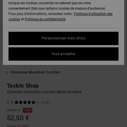
lorsque les cookies concernés ne relèvent pas de votre
consentement (tels que certains cookies de mesure d’audience).
Pour plus d'informations, consultez notre :
Politique d'utilisation des
cookies
et
Politique de confidentialité
Personnaliser mes choix
Tout accepter
Chemises Manches Courtes
Tackle Shop
Chemise manches courtes Multi Homme
5.0
(1 AVIS)
75,00 €
30%
52,50 €
BONS PLANS