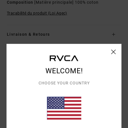
Composition
[Matière principale] 100% coton
Traçabilité du produit (Loi Agec)
Livraison & Retours
Avis clients
WELCOME!
NOTE MOYENNE
CHOOSE YOUR COUNTRY
5.0
/5
BASÉ SUR
1 AVIS VÉRIFIÉS
DEPUIS MAI 2026
100% DE NOS CLIENTS RECOMMANDENT CE PRODUIT