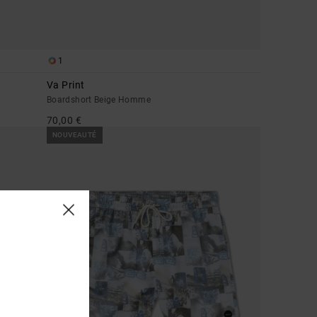
1
Va Print
Boardshort Beige Homme
70,00 €
NOUVEAUTÉ