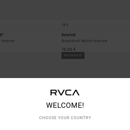
1
8"
Rewind
eu Homme
Boardshort Marron Homme
70,00 €
NOUVEAUTÉ
WELCOME!
CHOOSE YOUR COUNTRY