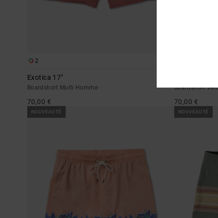
2
1
Exotica 17"
Rise Up 17"
Boardshort Multi Homme
Boardshort Ve
70,00 €
70,00 €
NOUVEAUTÉ
NOUVEAUTÉ