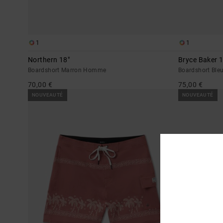
1
1
Northern 18"
Bryce Baker 1
Boardshort Marron Homme
Boardshort Bl
70,00 €
75,00 €
NOUVEAUTÉ
NOUVEAUTÉ