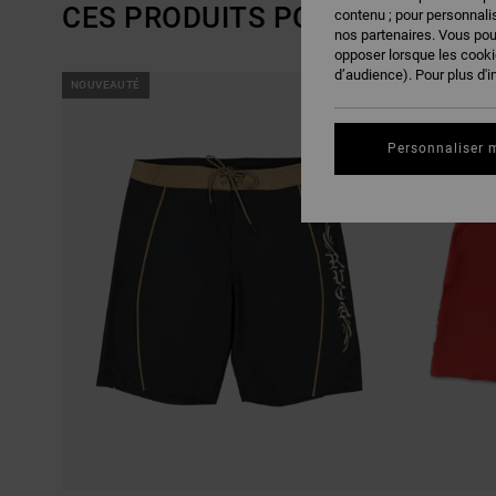
CES PRODUITS POURRAIENT VO
contenu ; pour personnalis
nos partenaires. Vous po
opposer lorsque les cook
d’audience). Pour plus d'i
PASSER
ALLER
NOUVEAUTÉ
NOUVEAUTÉ
AUX
A
CRITÈRES
TRIER
DE
PAR
FILTRAGE
Personnaliser 
DE
RECHERCHE