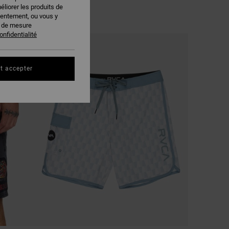
éliorer les produits de
sentement, ou vous y
s de mesure
onfidentialité
NOUVEAUTÉ
t accepter