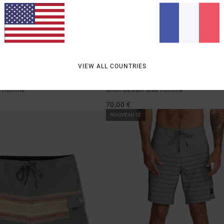
1
VIEW ALL COUNTRIES
Freeport
rt Homme
Short de bain Bleu Homme
70,00 €
NOUVEAUTÉ