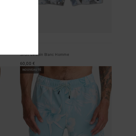
2
Barnes
Short de bain Blanc Homme
60,00 €
NOUVEAUTÉ