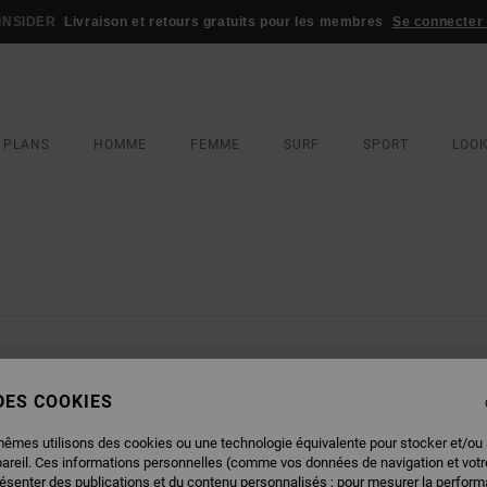
s
Se connecter / s'inscrire
 PLANS
HOMME
FEMME
SURF
SPORT
LOO
NOS PRODUITS SERONT BIENTÔT DE 
 DES COOKIES
mêmes utilisons des cookies ou une technologie équivalente pour stocker et/ou
pareil. Ces informations personnelles (comme vos données de navigation et vot
résenter des publications et du contenu personnalisés ; pour mesurer la performa