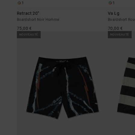
1
1
Retract 20"
Va Lg
Boardshort Noir Homme
Boardshort Ro
75,00 €
70,00 €
NOUVEAUTÉ
NOUVEAUTÉ