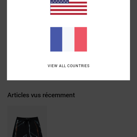
Panneaux latéraux coupés et cousus avec passepoil
Fait partie de la collection Clay Marzo
Composition
[Matière principale] 94% polyester recyclé,
6% élasthanne
Traçabilité du produit (Loi Agec)
VIEW ALL COUNTRIES
Livraison & Retours
Articles vus récemment