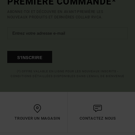
PREMIÈRE COMMANDE*
ABONNE-TOI ET DÉCOUVRE EN AVANT-PREMIÈRE LES
NOUVEAUX PRODUITS ET DERNIÈRES COLLAB' RVCA.
S'INSCRIRE
(*) OFFRE VALABLE EN LIGNE POUR LES NOUVEAUX INSCRITS -
CONDITIONS DÉTAILLÉES DISPONIBLES DANS L'EMAIL DE BIENVENUE
TROUVER UN MAGASIN
CONTACTEZ NOUS