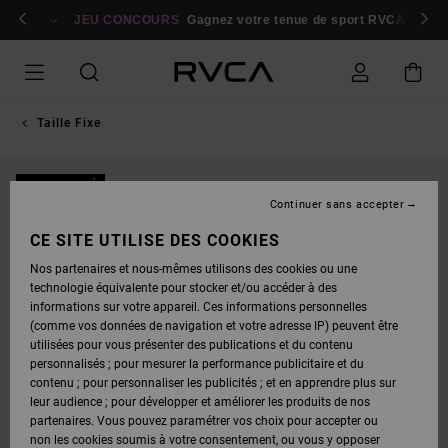
PASSER
bres
À
Se connecter / s'inscrire
JEU CONCOURS
Gagnez votre tenue de sport RVCA
Parti
L'INFORMATION
SUR
LE
PRODUIT
Taille Fixe
NOUVEAUTÉ
Continuer sans accepter
CE SITE UTILISE DES COOKIES
Nos partenaires et nous-mêmes utilisons des cookies ou une
technologie équivalente pour stocker et/ou accéder à des
informations sur votre appareil. Ces informations personnelles
(comme vos données de navigation et votre adresse IP) peuvent être
utilisées pour vous présenter des publications et du contenu
personnalisés ; pour mesurer la performance publicitaire et du
contenu ; pour personnaliser les publicités ; et en apprendre plus sur
leur audience ; pour développer et améliorer les produits de nos
partenaires. Vous pouvez paramétrer vos choix pour accepter ou
non les cookies soumis à votre consentement, ou vous y opposer