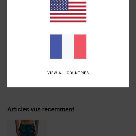
Poches :
poche plaquée dans le dos
Logo :
étiquette RVCA sur la poche arrière
Petit écusson sur la jambe gauche
Autres caractéristiques : couture triple à l'avant et
dans le dos
Composition
94% polyester recyclé, 6% élasthanne
Traçabilité du produit (Loi Agec)
VIEW ALL COUNTRIES
Livraison & Retours
Articles vus récemment