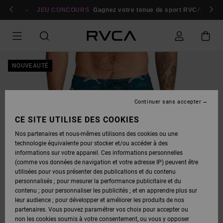
PASSER
bres
À
Se connecter / s'inscrire
JEU CONCOURS
Gagnez votre tenue de sport RVCA
Parti
L'INFORMATION
SUR
LE
PRODUIT
NOUVEAUTÉ
Continuer sans accepter
CE SITE UTILISE DES COOKIES
Nos partenaires et nous-mêmes utilisons des cookies ou une
technologie équivalente pour stocker et/ou accéder à des
informations sur votre appareil. Ces informations personnelles
(comme vos données de navigation et votre adresse IP) peuvent être
utilisées pour vous présenter des publications et du contenu
personnalisés ; pour mesurer la performance publicitaire et du
contenu ; pour personnaliser les publicités ; et en apprendre plus sur
leur audience ; pour développer et améliorer les produits de nos
partenaires. Vous pouvez paramétrer vos choix pour accepter ou
non les cookies soumis à votre consentement, ou vous y opposer