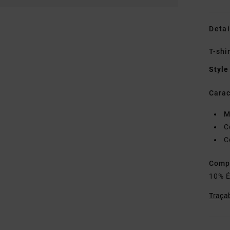
Detai
T-shi
Style
Carac
M
C
C
Comp
10% É
Traçab