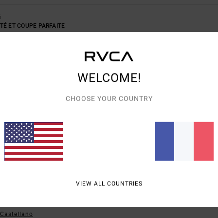
6
TÉ ET COUPE PARFAITE
 English
ORT QUALITÉ / PRIX
: 5
TAILLE
: TAILLE PARFAITE
MATIÈRE
: 5
COLORIS
: 5
/5
/5
/
E CE PRODUIT
WELCOME!
026
CHOOSE YOUR COUNTRY
ORT QUALITÉ / PRIX
: 4
TAILLE
: TAILLE PARFAITE
MATIÈRE
: 5
COLORIS
: 5
/5
/5
/
E SPORT QUI SOIT. J'EN AI EN TROIS COULEURS DIFFÉRENTES !
 English
/ PRIX
: 5
MATIÈRE
: 5
COLORIS
: 5
/5
/5
/5
E CE PRODUIT
VIEW ALL COUNTRIES
RÈS CONFORTABLE
- Castellano