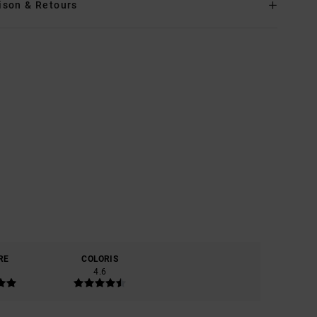
ison & Retours
RE
COLORIS
4.6