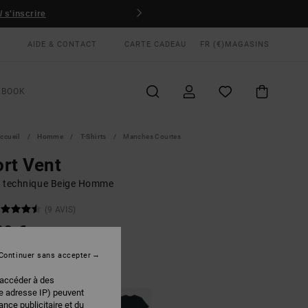
 s'inscrire
AIDE & CONTACT
CARTE CADEAU
FR (€)
MAGASINS
KBOOK
ccueil
Homme
T-Shirts
Manches Courtes
rt Vent
rt technique Beige Homme
(9 AVIS)
00 €
Continuer sans accepter
Light Khaki
EUR
 accéder à des
re adresse IP) peuvent
nce publicitaire et du