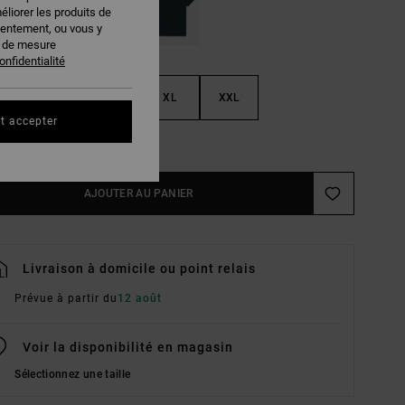
éliorer les produits de
sentement, ou vous y
s de mesure
onfidentialité
M
L
XL
XXL
t accepter
ir Le Guide Des Tailles
AJOUTER AU PANIER
Livraison à domicile ou point relais
Prévue à partir du
12 août
Voir la disponibilité en magasin
Sélectionnez une taille