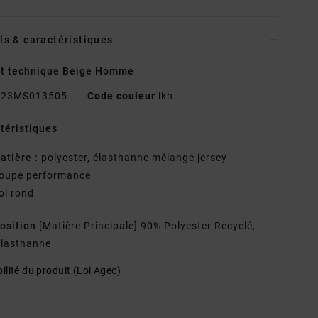
ls & caractéristiques
rt technique Beige Homme
23MS013505
Code couleur
lkh
téristiques
atière :
polyester, élasthanne mélange jersey
oupe performance
ol rond
osition
[Matière Principale] 90% Polyester Recyclé,
lasthanne
ilité du produit (Loi Agec)