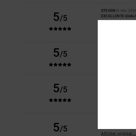
STEVEN
29 MAI 202
5
/5
EXCELLENTE QUALI
Afficher original -
CONFORT
: 5
RAPP
/5
JE RECOMMAND
5
/5
CLEMENT
22 MAI 2
HYPER LÉGER
CONFORT
: 5
RAPP
/5
PAUL
5 MARS 2026
5
/5
LE MEILLEUR HAUT D
Afficher original -
RAPPORT QUALITÉ 
JE RECOMMAND
JORGE
2 MARS 2026
5
/5
BELLE MATIÈRE. T
Afficher original 