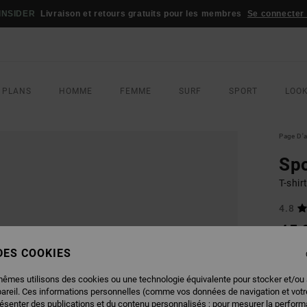
INSIDER
Livraison et retours gratuits pour les membres
Se connecter /
 PLANS
HOMME
FEMME
SURF
SPORT
LOO
Page D'a
Spo
T-shi
4.8
45,
 DES COOKIES
COUL
mêmes utilisons des cookies ou une technologie équivalente pour stocker et/ou
pareil. Ces informations personnelles (comme vos données de navigation et vot
résenter des publications et du contenu personnalisés ; pour mesurer la performa