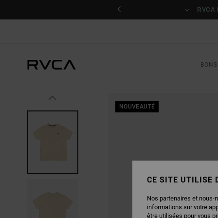
PASSER
nant
À
RVCA 
L'INFORMATION
SUR
LE
PRODUIT
BONS
NOUVEAUTÉ
CE SITE UTILISE
Nos partenaires et nous-
informations sur votre ap
être utilisées pour vous p