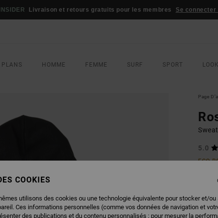
INSIDER
Livraison et retours gratuits pour les membres
Se connecter /
 PLANS
HOMME
FEMME
SURF
SPORT
LOO
Page D'a
Ros
Sweat
5.0
ECO-B
85,00
 DES COOKIES
51,
mêmes utilisons des cookies ou une technologie équivalente pour stocker et/ou
BONS 
pareil. Ces informations personnelles (comme vos données de navigation et vot
résenter des publications et du contenu personnalisés ; pour mesurer la performa