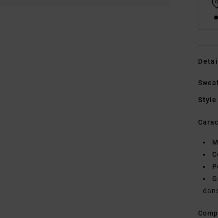
Detai
Swea
Style
Carac
M
C
P
G
dans
Comp