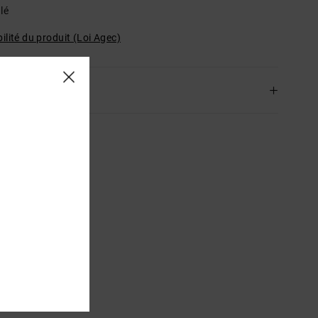
lé
ilité du produit (Loi Agec)
ison & Retours