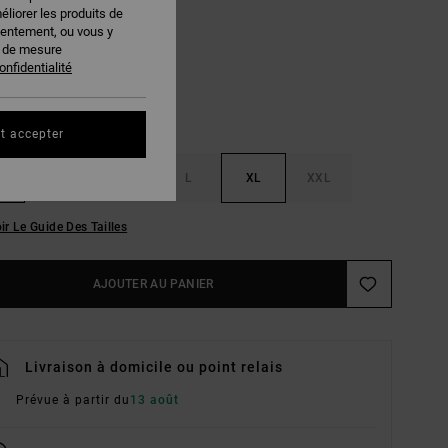
éliorer les produits de
Black
EUR
sentement, ou vous y
s de mesure
onfidentialité
t accepter
S
M
L
XL
XXL
ir Le Guide Des Tailles
AJOUTER AU PANIER
Livraison à domicile ou point relais
Prévue à partir du
13 août