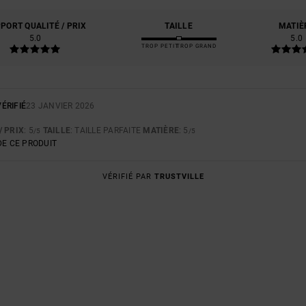
PORT QUALITÉ / PRIX
TAILLE
MATIÈ
5.0
5.0
TROP PETIT
TROP GRAND
ÉRIFIÉ
23 JANVIER 2026
/ PRIX
: 5
TAILLE
: TAILLE PARFAITE
MATIÈRE
: 5
/5
/5
E CE PRODUIT
VÉRIFIÉ PAR
TRUSTVILLE