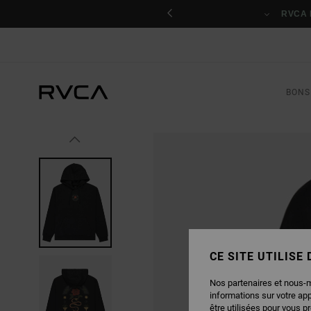
PASSER
nant
À
RVCA 
L'INFORMATION
SUR
LE
PRODUIT
BONS
CE SITE UTILISE
Nos partenaires et nous-
informations sur votre ap
être utilisées pour vous p