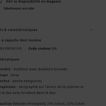
Voir la disponibilité en magasin
Sélectionnez une taille
ls & caractéristiques
t à capuche Noir Homme
EVYSF00135
Code couleur
blk
téristiques
atière :
molleton avec doublure brossée
oupe :
boxy
oches :
poche kangourou
raphisme :
sérigraphie sur l'avant de la poitrine et
 le dos avec broderie dans le dos
osition
[Matière Principale] 75% Coton, 25% Coton