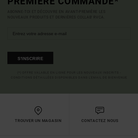
PREMIÈRE COMMANDE*
ABONNE-TOI ET DÉCOUVRE EN AVANT-PREMIÈRE LES
NOUVEAUX PRODUITS ET DERNIÈRES COLLAB' RVCA.
S'INSCRIRE
(*) OFFRE VALABLE EN LIGNE POUR LES NOUVEAUX INSCRITS -
CONDITIONS DÉTAILLÉES DISPONIBLES DANS L'EMAIL DE BIENVENUE
TROUVER UN MAGASIN
CONTACTEZ NOUS