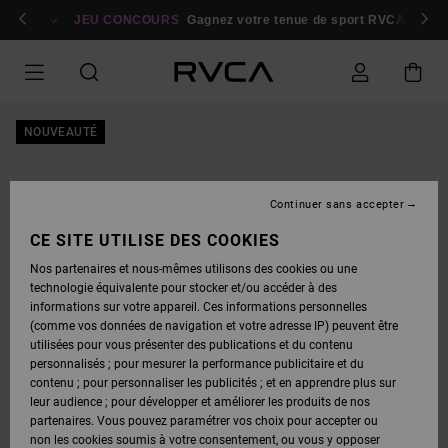
PASSER
bres
À
Se connecter / s'inscrire
JEU CONCOURS
Gagnez votre tenue de sport RVCA
Parti
L'INFORMATION
SUR
LE
PRODUIT
NOUVEAUTÉ
Continuer sans accepter
CE SITE UTILISE DES COOKIES
Nos partenaires et nous-mêmes utilisons des cookies ou une
technologie équivalente pour stocker et/ou accéder à des
informations sur votre appareil. Ces informations personnelles
(comme vos données de navigation et votre adresse IP) peuvent être
utilisées pour vous présenter des publications et du contenu
personnalisés ; pour mesurer la performance publicitaire et du
contenu ; pour personnaliser les publicités ; et en apprendre plus sur
leur audience ; pour développer et améliorer les produits de nos
partenaires. Vous pouvez paramétrer vos choix pour accepter ou
non les cookies soumis à votre consentement, ou vous y opposer