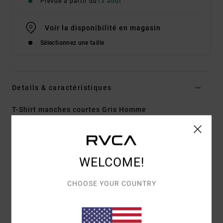
Prévue à partir du
13 août
Voir la disponibilité en magasin
Sélectionnez une taille
Details & caractéristiques
T-Shirt manches courtes Gris Homme
Style
EVYZT00370
Code couleur
sle
Caractéristiques
WELCOME!
Matière :
100 % coton biologique, teinture
pigmentaire [200 g/m2]
CHOOSE YOUR COUNTRY
Coupe :
coupe relaxed
Col :
col rond en bord-côte
Poches :
une poche poitrine