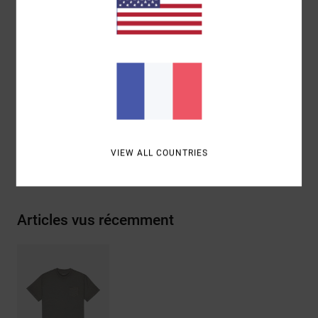
Graphisme :
Logo brodé sur l'ourlet de la poche
avant
Composition
[Matière principale] 75% coton, 25% coton
recyclé
Traçabilité du produit (Loi Agec)
VIEW ALL COUNTRIES
Livraison & Retours
Articles vus récemment