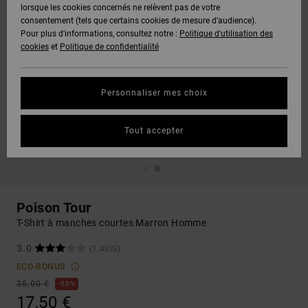
lorsque les cookies concernés ne relèvent pas de votre
consentement (tels que certains cookies de mesure d’audience).
Pour plus d'informations, consultez notre :
Politique d'utilisation des
cookies
et
Politique de confidentialité
Personnaliser mes choix
Tout accepter
Poison Tour
T-Shirt à manches courtes Marron Homme
3.0
(1 AVIS)
ECO-BONUS
35,00 €
50%
17,50 €