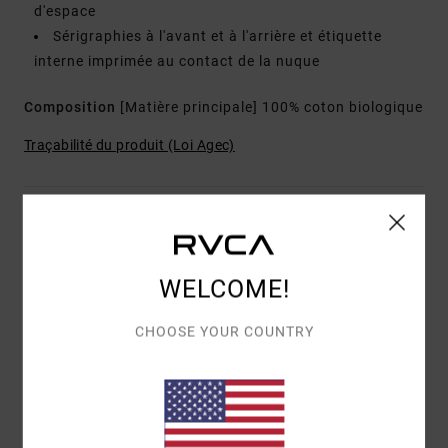
d'espace
Sérigraphies à l'avant et à l'arrière et étiquette
interne imprimée au contact de la nuque
Composition
[Matière principale] 100% coton biologique
Traçabilité du produit (Loi Agec)
Livraison & Retours
WELCOME!
Avis clients
CHOOSE YOUR COUNTRY
NOTE MOYENNE
3.0
/5