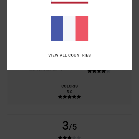
BASÉ SUR
1 AVIS VÉRIFIÉS
DEPUIS JUILLET 2026
0% DE NOS CLIENTS RECOMMANDENT CE PRODUIT
CONFORT
RAPPORT QUALITÉ / PRIX
4.0
4.0
VIEW ALL COUNTRIES
TAILLE
MATIÈRE
4.0
TROP PETIT
TROP GRAND
COLORIS
5.0
3
/5