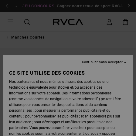
PASSER
bres
À
Se connecter / s'inscrire
JEU CONCOURS
Gagnez votre tenue de sport RVCA
Parti
L'INFORMATION
SUR
LE
PRODUIT
Manches Courtes
Continuer sans accepter
CE SITE UTILISE DES COOKIES
Nos partenaires et nous-mêmes utilisons des cookies ou une
technologie équivalente pour stocker et/ou accéder à des
informations sur votre appareil. Ces informations personnelles
(comme vos données de navigation et votre adresse IP) peuvent être
utilisées pour vous présenter des publications et du contenu
personnalisés ; pour mesurer la performance publicitaire et du
contenu ; pour personnaliser les publicités ; et en apprendre plus sur
leur audience ; pour développer et améliorer les produits de nos
partenaires. Vous pouvez paramétrer vos choix pour accepter ou
non les cookies soumis à votre consentement, ou vous y opposer