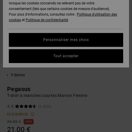
lorsque les cookies concernés ne relèvent pas de votre
consentement (tels que certains cookies de mesure d’audience).
Pour plus d'informations, consultez notre :
Politique d'utilisation des
cookies
et
Politique de confidentialité
Personnaliser mes choix
Tout accepter
T-Shirts
Pegasus
T-shirt à manches courtes Marron Femme
4.8
(5 AVIS)
ECO-BONUS
35,00 €
40%
21,00 €