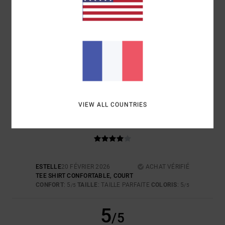
5
/5
JULIE
27 AVRIL 2026
ACHAT VÉRIFIÉ
BEAU ET AGRÉABLE À PORTER
CONFORT
: 5
RAPPORT QUALITÉ / PRIX
: 5
TAILLE
: TAILLE
/5
/5
PARFAITE
MATIÈRE
: 5
COLORIS
: 5
/5
/5
JE RECOMMANDE CE PRODUIT
VIEW ALL COUNTRIES
4
/5
ESTELLE
20 FÉVRIER 2026
ACHAT VÉRIFIÉ
TEE SHIRT CONFORTABLE, COURT
CONFORT
: 5
TAILLE
: TAILLE PARFAITE
COLORIS
: 5
/5
/5
5
/5