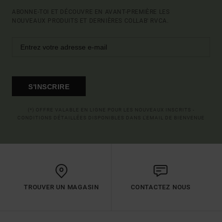
ABONNE-TOI ET DÉCOUVRE EN AVANT-PREMIÈRE LES
NOUVEAUX PRODUITS ET DERNIÈRES COLLAB' RVCA.
S'INSCRIRE
(*) OFFRE VALABLE EN LIGNE POUR LES NOUVEAUX INSCRITS -
CONDITIONS DÉTAILLÉES DISPONIBLES DANS L'EMAIL DE BIENVENUE
TROUVER UN MAGASIN
CONTACTEZ NOUS