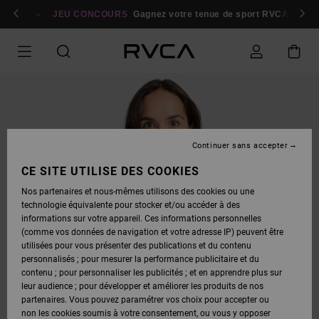
PASSER
bres
À
Se connecter / s'inscrire
JEU CONCOURS
Gagnez votre tenue de sport RVCA
Parti
L'INFORMATION
SUR
LE
PRODUIT
Continuer sans accepter
CE SITE UTILISE DES COOKIES
Nos partenaires et nous-mêmes utilisons des cookies ou une
technologie équivalente pour stocker et/ou accéder à des
informations sur votre appareil. Ces informations personnelles
(comme vos données de navigation et votre adresse IP) peuvent être
utilisées pour vous présenter des publications et du contenu
personnalisés ; pour mesurer la performance publicitaire et du
contenu ; pour personnaliser les publicités ; et en apprendre plus sur
leur audience ; pour développer et améliorer les produits de nos
partenaires. Vous pouvez paramétrer vos choix pour accepter ou
non les cookies soumis à votre consentement, ou vous y opposer