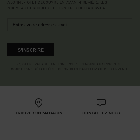
ABONNE-TOI ET DÉCOUVRE EN AVANT-PREMIÈRE LES
NOUVEAUX PRODUITS ET DERNIÈRES COLLAB' RVCA.
S'INSCRIRE
(*) OFFRE VALABLE EN LIGNE POUR LES NOUVEAUX INSCRITS -
CONDITIONS DÉTAILLÉES DISPONIBLES DANS L'EMAIL DE BIENVENUE
TROUVER UN MAGASIN
CONTACTEZ NOUS