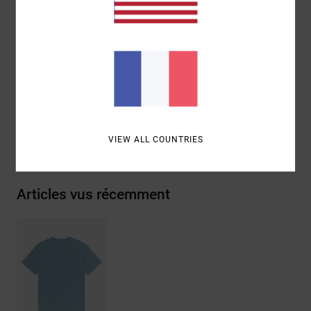
Encolure :
col côtelé
Graphique:
Logo brodé sur le devant
Composition
[Matière principale] 100% coton biologique
Traçabilité du produit (Loi Agec)
Livraison & Retours
VIEW ALL COUNTRIES
Articles vus récemment