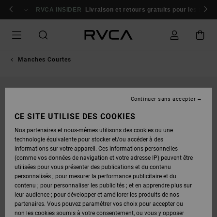
PASSER
cipez maintenant
À
RVCA INSIDER
Livraison et retours gratuits pour les mem
L'INFORMATION
SUR
LE
PRODUIT
Manches Courtes
Continuer sans accepter
CE SITE UTILISE DES COOKIES
Nos partenaires et nous-mêmes utilisons des cookies ou une
technologie équivalente pour stocker et/ou accéder à des
informations sur votre appareil. Ces informations personnelles
(comme vos données de navigation et votre adresse IP) peuvent être
utilisées pour vous présenter des publications et du contenu
personnalisés ; pour mesurer la performance publicitaire et du
contenu ; pour personnaliser les publicités ; et en apprendre plus sur
leur audience ; pour développer et améliorer les produits de nos
partenaires. Vous pouvez paramétrer vos choix pour accepter ou
non les cookies soumis à votre consentement, ou vous y opposer