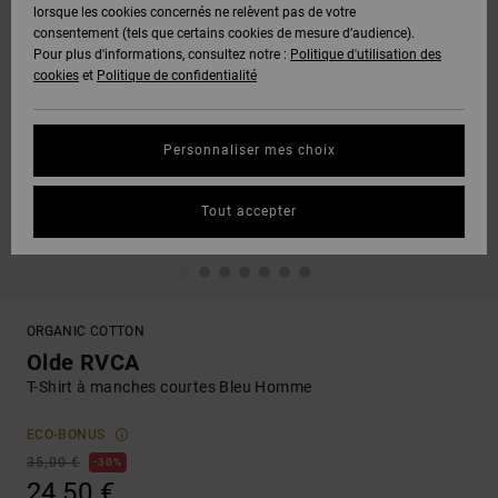
lorsque les cookies concernés ne relèvent pas de votre
consentement (tels que certains cookies de mesure d’audience).
Pour plus d'informations, consultez notre :
Politique d'utilisation des
cookies
et
Politique de confidentialité
Personnaliser mes choix
Tout accepter
ORGANIC COTTON
Olde RVCA
T-Shirt à manches courtes Bleu Homme
ECO-BONUS
35,00 €
30%
24,50 €