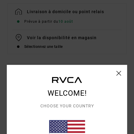
Livraison à domicile ou point relais
Prévue à partir du
10 août
Voir la disponibilité en magasin
Sélectionnez une taille
Details & caractéristiques
T-Shirt à manches courtes Bleu Homme
WELCOME!
Style
EVYZT00346
Code couleur
slk0
CHOOSE YOUR COUNTRY
Caractéristiques
Matière :
coton biologique [200 g/m²]
Coupe :
coupe Relaxed