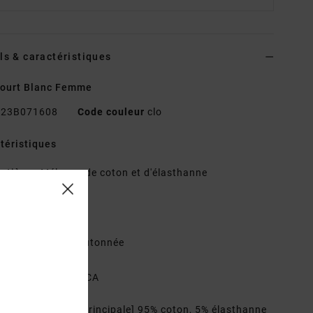
ls & caractéristiques
court Blanc Femme
23B071608
Code couleur
clo
téristiques
atière :
Mélange de coton et d'élasthanne
oupe ajustée
esign à collerette
oupe croppée
uverture demi-boutonnée
étail rayé imprimé
adge en métal RVCA
osition
[Matière principale] 95% coton, 5% élasthanne