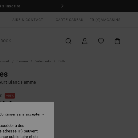
 s'inscrire
AIDE & CONTACT
CARTE CADEAU
FR (€)
MAGASINS
KBOOK
ccueil
Femme
Vêtements
Pulls
es
court Blanc Femme
 €
40%
00 €
PLANS
Continuer sans accepter
 accéder à des
Cloud
EUR
re adresse IP) peuvent
nce publicitaire et du