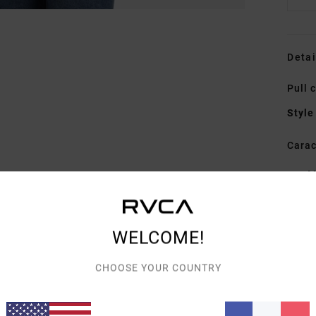
Detai
Pull 
Style
Carac
M
C
D
C
WELCOME!
O
D
CHOOSE YOUR COUNTRY
B
Comp