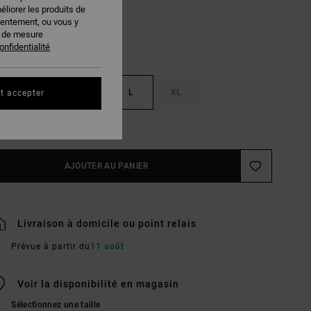
éliorer les produits de
sentement, ou vous y
s de mesure
onfidentialité
S
M
L
XL
t accepter
ir Le Guide Des Tailles
AJOUTER AU PANIER
Livraison à domicile ou point relais
Prévue à partir du
11 août
Voir la disponibilité en magasin
Sélectionnez une taille