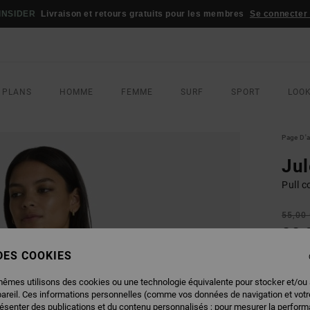
INSIDER
Livraison et retours gratuits pour les membres
Se connecter /
 PLANS
HOMME
FEMME
SURF
SPORT
LOO
Page D'a
Jul
Pull 
55,00
33,
 DES COOKIES
BONS 
mêmes utilisons des cookies ou une technologie équivalente pour stocker et/ou
COUL
pareil. Ces informations personnelles (comme vos données de navigation et vot
résenter des publications et du contenu personnalisés ; pour mesurer la performa