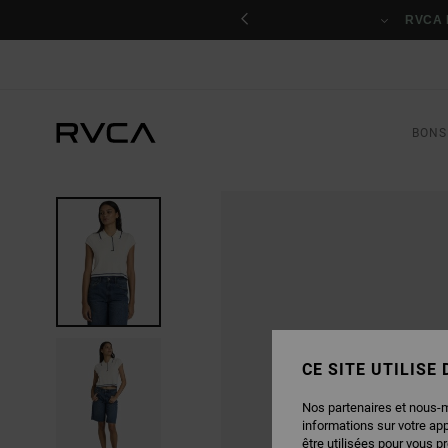
PASSER
nant
À
RVCA 
L'INFORMATION
SUR
LE
PRODUIT
BONS
CE SITE UTILISE
Nos partenaires et nous-
informations sur votre ap
être utilisées pour vous p