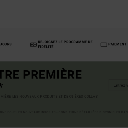
REJOIGNEZ LE PROGRAMME DE
 JOURS
PAIEMENT 
FIDÉLITÉ
TRE PREMIÈRE
*
MIÈRE LES NOUVEAUX PRODUITS ET DERNIÈRES COLLAB'
LIGNE POUR LES NOUVEAUX INSCRITS - CONDITIONS DÉTAILLÉES DISPONIBLES DAN