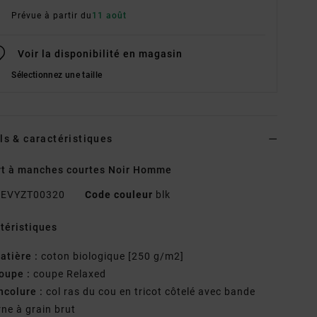
Prévue à partir du
11 août
Voir la disponibilité en magasin
Sélectionnez une taille
ls & caractéristiques
rt à manches courtes Noir Homme
EVYZT00320
Code couleur
blk
téristiques
atière :
coton biologique [250 g/m2]
oupe :
coupe Relaxed
ncolure :
col ras du cou en tricot côtelé avec bande
rne à grain brut