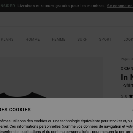
INSIDER
Livraison et retours gratuits pour les membres
Se connecter /
 PLANS
HOMME
FEMME
SURF
SPORT
LOO
Page D'a
ORGAN
In 
T-Shi
5.0
ECO-B
 DES COOKIES
40,00
28,
mêmes utilisons des cookies ou une technologie équivalente pour stocker et/ou
pareil. Ces informations personnelles (comme vos données de navigation et vot
BONS 
résenter des publications et du contenu personnalisés ; pour mesurer la performa