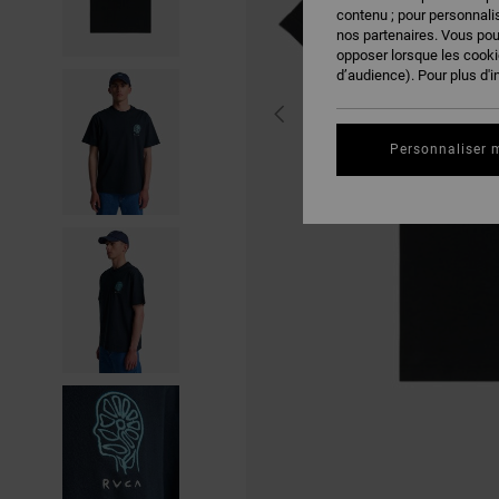
contenu ; pour personnalis
nos partenaires. Vous po
opposer lorsque les cook
d’audience). Pour plus d'i
Personnaliser 