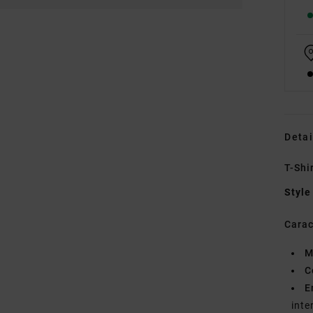
Detai
T-Shi
Style
Carac
M
C
E
inte