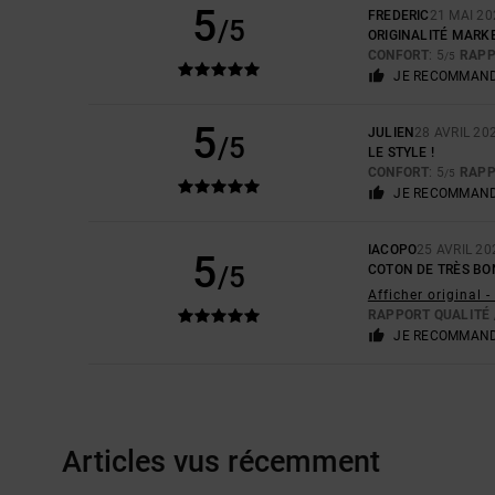
5
FREDERIC
21 MAI 20
/5
ORIGINALITÉ MARK
CONFORT
: 5
RAPP
/5
JE RECOMMAND
5
JULIEN
28 AVRIL 20
/5
LE STYLE !
CONFORT
: 5
RAPP
/5
JE RECOMMAND
IACOPO
25 AVRIL 20
5
/5
COTON DE TRÈS BO
Afficher original -
RAPPORT QUALITÉ 
JE RECOMMAND
Articles vus récemment