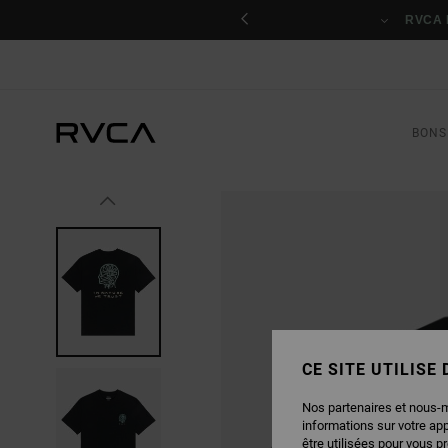
PASSER
nant
À
RVCA 
L'INFORMATION
SUR
LE
PRODUIT
BONS
CE SITE UTILISE
Nos partenaires et nous-
informations sur votre ap
être utilisées pour vous p