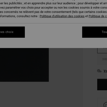
er les publicités ; et en apprendre plus sur leur audience ; pour développer et am
uvez paramétrer vos choix pour accepter ou non les cookies soumis à votre con
COUL
ies concernés ne relèvent pas de votre consentement (tels que certains cookie
nformations, consultez notre :
Politique d'utilisation des cookies
et
Politique de c
mes choix
Tou
XS
3X
Vo