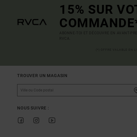
15% SUR VO
COMMANDE
ABONNE-TOI ET DÉCOUVRE EN AVANT-PRE
RVCA.
(*) OFFRE VALABLE EN 
TROUVER UN MAGASIN
NOUS SUIVRE :