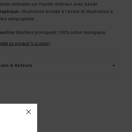
entes latérales sur l’ourlet inférieur avec bande
raphique:
Illustration brodée à l’avant et illustration à
rière sérigraphiée
osition
[Matière principale] 100% coton biologique
ilité du produit (Loi Agec)
ison & Retours