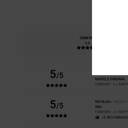
CONFORT
RAP
4.8
5
/5
ISABELLE
7 JUILLET
MODÈLE ORIGINAL
CONFORT
: 5
RAPP
/5
5
NICOLAS
6 JUILLET 
/5
RAD
CONFORT
: 4
RAPP
/5
JE RECOMMAND