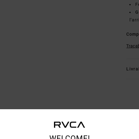
F
G
l’ar
Comp
Traçab
Livra
NOTE MOYENNE
5.0
WELCOME!