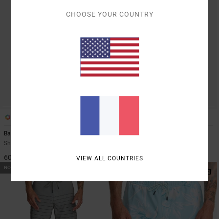
CHOOSE YOUR COUNTRY
2
2
Barnes
Exotica 17"
Short de bain Multi Homme
Boardshort Vert Homme
60,00 €
70,00 €
VIEW ALL COUNTRIES
NOUVEAUTÉ
NOUVEAUTÉ