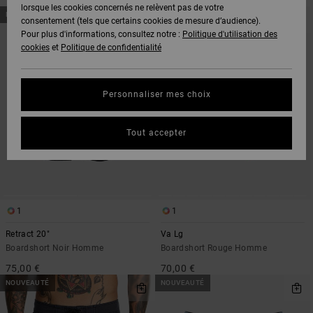
lorsque les cookies concernés ne relèvent pas de votre
PASSER
ALLER
NOUVEAUTÉ
NOUVEAUTÉ
AUX
A
consentement (tels que certains cookies de mesure d’audience).
CRITÈRES
TRIER
Pour plus d'informations, consultez notre :
Politique d'utilisation des
DE
PAR
FILTRAGE
cookies
et
Politique de confidentialité
DE
RECHERCHE
Personnaliser mes choix
Tout accepter
1
1
Retract 20"
Va Lg
Boardshort Noir Homme
Boardshort Rouge Homme
75,00 €
70,00 €
NOUVEAUTÉ
NOUVEAUTÉ