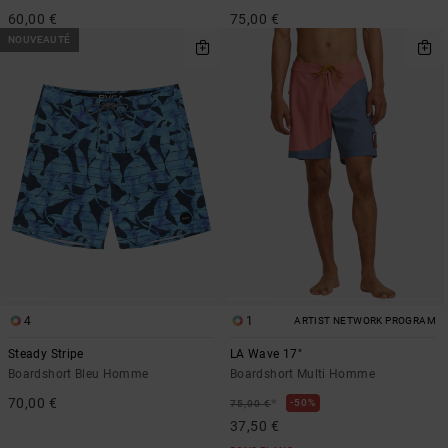
60,00 €
75,00 €
NOUVEAUTÉ
4
1
ARTIST NETWORK PROGRAM
Steady Stripe
LA Wave 17"
Boardshort Bleu Homme
Boardshort Multi Homme
70,00 €
*
50%
75,00 €
37,50 €