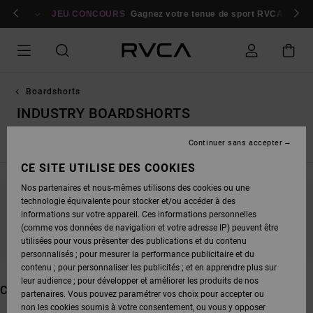
PASSEZ
bres
À
Se connecter / s'inscrire
JEU CONCOURS
Gagnez votre tenue de sport RVCA
Parti
LA
SÉLECTION
DE
LA
GRILLE
DES
PRODUITS
Boardshorts
INDUSTRY BOARDSHORTS
Continuer sans accepter
Taille Élastique
Taille Fixe
CE SITE UTILISE DES COOKIES
Nos partenaires et nous-mêmes utilisons des cookies ou une
technologie équivalente pour stocker et/ou accéder à des
NE PARTEZ PAS TROP LOIN, NOS PRODUITS
informations sur votre appareil. Ces informations personnelles
SERONT BIENTÔT DE RETOUR
(comme vos données de navigation et votre adresse IP) peuvent être
utilisées pour vous présenter des publications et du contenu
personnalisés ; pour mesurer la performance publicitaire et du
contenu ; pour personnaliser les publicités ; et en apprendre plus sur
leur audience ; pour développer et améliorer les produits de nos
CES PRODUITS POURRAIENT VOUS PLAIRE
partenaires. Vous pouvez paramétrer vos choix pour accepter ou
non les cookies soumis à votre consentement, ou vous y opposer