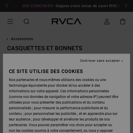
PASSEZ
bres
À
Se connecter / s'inscrire
JEU CONCOURS
Gagnez votre tenue de sport RVCA
Parti
LA
SÉLECTION
DE
LA
GRILLE
DES
PRODUITS
Accessoires
CASQUETTES ET BONNETS
Continuer sans accepter
CE SITE UTILISE DES COOKIES
Nos partenaires et nous-mêmes utilisons des cookies ou une
NE PARTEZ PAS TROP LOIN, NOS PRODUITS
technologie équivalente pour stocker et/ou accéder à des
informations sur votre appareil. Ces informations personnelles
SERONT BIENTÔT DE RETOUR
(comme vos données de navigation et votre adresse IP) peuvent être
utilisées pour vous présenter des publications et du contenu
personnalisés ; pour mesurer la performance publicitaire et du
OUPS, NOUS N'AVONS TROUVÉ AUCUN
contenu ; pour personnaliser les publicités ; et en apprendre plus sur
leur audience ; pour développer et améliorer les produits de nos
RÉSULTAT POUR VOTRE RECHERCHE.
partenaires. Vous pouvez paramétrer vos choix pour accepter ou
PAS DE SOUCI ! ESSAYEZ AVEC D'AUTRES MOTS OU EXPLOREZ NOS
non les cookies soumis à votre consentement, ou vous y opposer