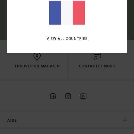
S'INSCRIRE
(*) OFFRE VALABLE EN LIGNE POUR LES NOUVEAUX INSCRITS -
CONDITIONS DÉTAILLÉES DISPONIBLES DANS L'EMAIL DE BIENVENUE
VIEW ALL COUNTRIES
TROUVER UN MAGASIN
CONTACTEZ NOUS
AIDE