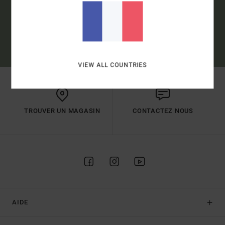
S'INSCRIRE
(*) OFFRE VALABLE EN LIGNE POUR LES NOUVEAUX INSCRITS -
CONDITIONS DÉTAILLÉES DISPONIBLES DANS L'EMAIL DE BIENVENUE
VIEW ALL COUNTRIES
TROUVER UN MAGASIN
CONTACTEZ NOUS
AIDE