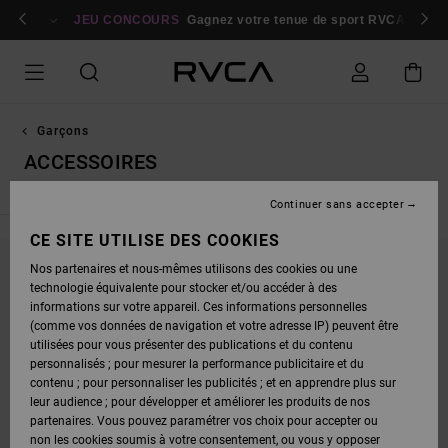
PASSEZ
bres
À
Se connecter / s'inscrire
JEU CONCOURS
Gagnez votre tenue de sport RVCA
Parti
LA
SÉLECTION
DE
LA
GRILLE
DES
PRODUITS
Garçons
ACCESSOIRES
Continuer sans accepter
CE SITE UTILISE DES COOKIES
Nos partenaires et nous-mêmes utilisons des cookies ou une
NE PARTEZ PAS TROP LOIN, NOS PRODUITS
technologie équivalente pour stocker et/ou accéder à des
informations sur votre appareil. Ces informations personnelles
SERONT BIENTÔT DE RETOUR
(comme vos données de navigation et votre adresse IP) peuvent être
utilisées pour vous présenter des publications et du contenu
personnalisés ; pour mesurer la performance publicitaire et du
OUPS, NOUS N'AVONS TROUVÉ AUCUN
contenu ; pour personnaliser les publicités ; et en apprendre plus sur
leur audience ; pour développer et améliorer les produits de nos
RÉSULTAT POUR VOTRE RECHERCHE.
partenaires. Vous pouvez paramétrer vos choix pour accepter ou
PAS DE SOUCI ! ESSAYEZ AVEC D'AUTRES MOTS OU EXPLOREZ NOS
non les cookies soumis à votre consentement, ou vous y opposer