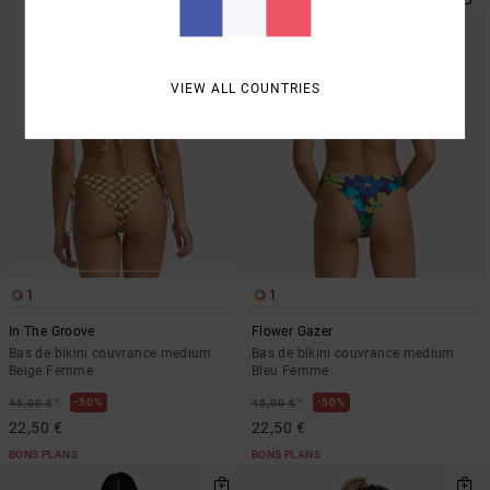
VIEW ALL COUNTRIES
1
1
In The Groove
Flower Gazer
Bas de bikini couvrance medium
Bas de bikini couvrance medium
Beige Femme
Bleu Femme
*
*
50%
50%
45,00 €
45,00 €
22,50 €
22,50 €
BONS PLANS
BONS PLANS