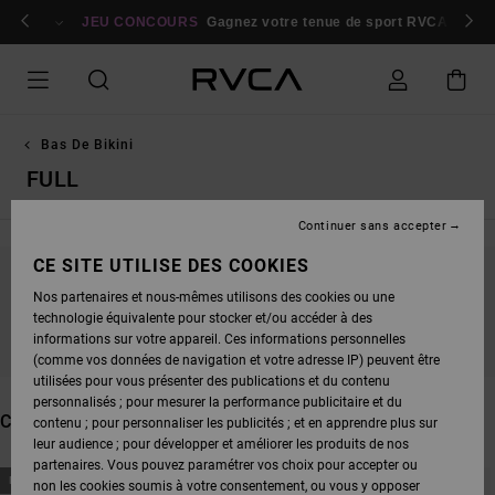
PASSEZ
bres
À
Se connecter / s'inscrire
JEU CONCOURS
Gagnez votre tenue de sport RVCA
Parti
LA
SÉLECTION
DE
LA
GRILLE
DES
PRODUITS
Bas De Bikini
FULL
Continuer sans accepter
CE SITE UTILISE DES COOKIES
NE PARTEZ PAS TROP LOIN, NOS PRODUITS
Nos partenaires et nous-mêmes utilisons des cookies ou une
technologie équivalente pour stocker et/ou accéder à des
SERONT BIENTÔT DE RETOUR
informations sur votre appareil. Ces informations personnelles
(comme vos données de navigation et votre adresse IP) peuvent être
utilisées pour vous présenter des publications et du contenu
personnalisés ; pour mesurer la performance publicitaire et du
CES PRODUITS POURRAIENT VOUS PLAIRE
contenu ; pour personnaliser les publicités ; et en apprendre plus sur
leur audience ; pour développer et améliorer les produits de nos
partenaires. Vous pouvez paramétrer vos choix pour accepter ou
PASSER
ALLER
NOUVEAUTÉ
NOUVEAUTÉ
non les cookies soumis à votre consentement, ou vous y opposer
AUX
A