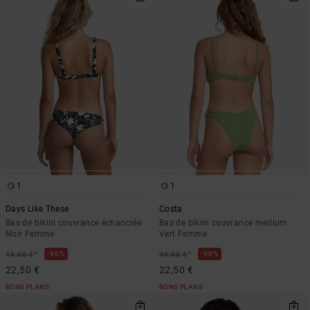
1
1
Days Like These
Costa
Bas de bikini couvrance échancrée
Bas de bikini couvrance medium
Noir Femme
Vert Femme
*
*
50%
50%
45,00 €
45,00 €
22,50 €
22,50 €
BONS PLANS
BONS PLANS