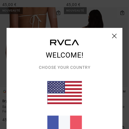
45,00 €
45,00 €
NOUVEAUTÉ
NOUVEAUTÉ
WELCOME!
CHOOSE YOUR COUNTRY
1
1
ARTIST NETWORK PROGRAM
Bryce Baker
Dani Miller String
Bas de bikini classique Beige
Bas de bikini échancré Noir Femme
Femme
50,00 €
45,00 €