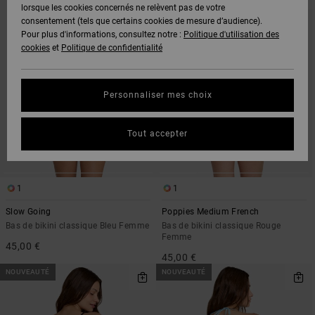
CRITÈRES
TRIER
lorsque les cookies concernés ne relèvent pas de votre
DE
PAR
consentement (tels que certains cookies de mesure d’audience).
FILTRAGE
DE
Pour plus d'informations, consultez notre :
Politique d'utilisation des
RECHERCHE
cookies
et
Politique de confidentialité
Personnaliser mes choix
Tout accepter
1
1
Slow Going
Poppies Medium French
Bas de bikini classique Bleu Femme
Bas de bikini classique Rouge
Femme
45,00 €
45,00 €
NOUVEAUTÉ
NOUVEAUTÉ