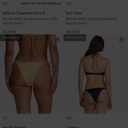
1
1
ARTIST NETWORK PROGRAM
Antonia Figueiredo Dive In
Sun Tides
Bas de bikini à nouer sur les côtés
Bas de bikini culotte brésilienne
Vert Femme
Bleu Femme
45,00 €
45,00 €
NOUVEAUTÉ
NOUVEAUTÉ
1
1
Amalfi Skimpy
Cabana