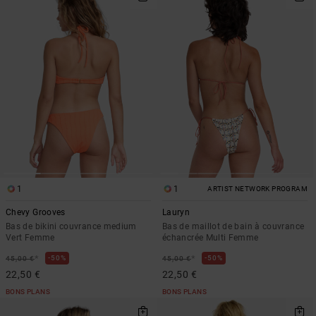
1
1
ARTIST NETWORK PROGRAM
Chevy Grooves
Lauryn
Bas de bikini couvrance medium
Bas de maillot de bain à couvrance
Vert Femme
échancrée Multi Femme
*
*
50%
50%
45,00 €
45,00 €
22,50 €
22,50 €
BONS PLANS
BONS PLANS