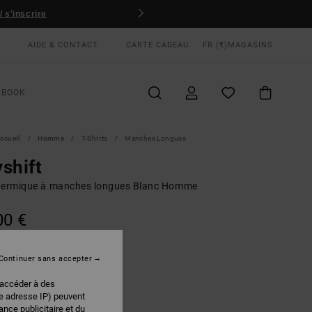
JEU CONCOURS
Gagnez votre tenue de sport RVCA
AIDE & CONTACT
CARTE CADEAU
FR (€)
MAGASINS
KBOOK
ccueil
Homme
T-Shirts
Manches Longues
shift
hermique à manches longues Blanc Homme
00 €
Continuer sans accepter
Off White
EUR
 accéder à des
re adresse IP) peuvent
nce publicitaire et du