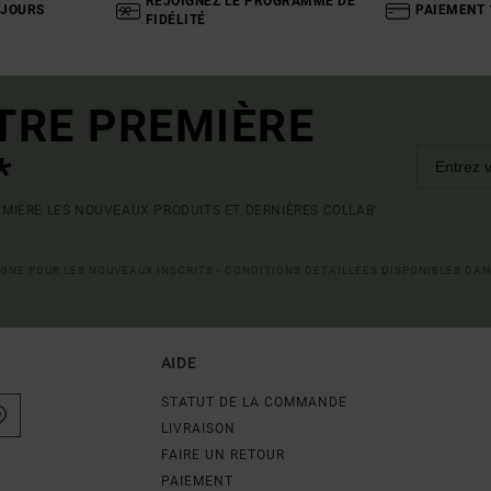
REJOIGNEZ LE PROGRAMME DE
 JOURS
PAIEMENT 
FIDÉLITÉ
TRE PREMIÈRE
*
MIÈRE LES NOUVEAUX PRODUITS ET DERNIÈRES COLLAB'
LIGNE POUR LES NOUVEAUX INSCRITS - CONDITIONS DÉTAILLÉES DISPONIBLES DAN
AIDE
STATUT DE LA COMMANDE
LIVRAISON
FAIRE UN RETOUR
PAIEMENT