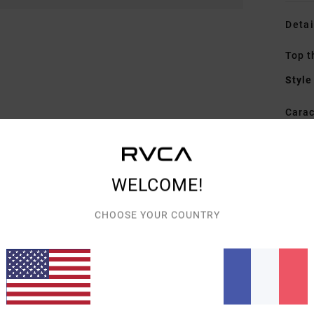
Detai
Top 
Style
Carac
M
C
D
WELCOME!
Comp
CHOOSE YOUR COUNTRY
Traçab
Livra