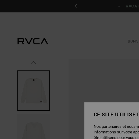
PASSER
À
RVCA INSIDER
Livraison et retours gratuits pour les membre
L'INFORMATION
SUR
LE
PRODUIT
BONS
CE SITE UTILISE
Nos partenaires et nous-
informations sur votre ap
être utilisées pour vous p