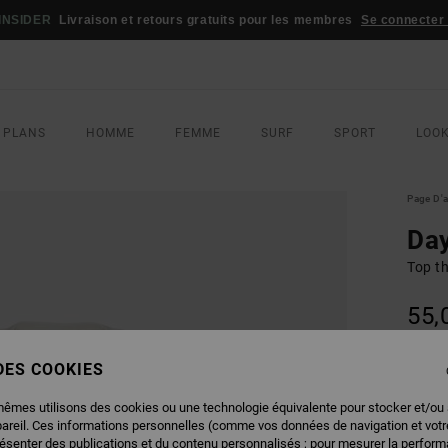
s
Se connecter / s'inscrire
 PLANS
HOMME
FEMME
SURF
SPORT
LOO
Page D'a
Day
Top t
55,
 DES COOKIES
COUL
mêmes utilisons des cookies ou une technologie équivalente pour stocker et/ou
pareil. Ces informations personnelles (comme vos données de navigation et vot
résenter des publications et du contenu personnalisés ; pour mesurer la performa