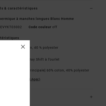
ls & caractéristiques
thermique à manches longues Blanc Homme
EVYKT03002
Code couleur
off
téristiques
atière :
60 % coton, 40 % polyester
oupe :
Regular
étails :
étiquette Day Shift à l’ourlet
osition
[Matière principale] 60% coton, 40% polyester
ilité du produit (Loi Agec)
ison & Retours