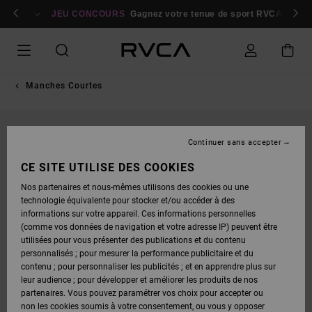
PASSER
bres
À
Se connecter / s'inscrire
JEU CONCOURS
Gagnez votre tenue de sport RVCA
Parti
L'INFORMATION
SUR
LE
PRODUIT
Manches Courtes
Continuer sans accepter
CE SITE UTILISE DES COOKIES
Nos partenaires et nous-mêmes utilisons des cookies ou une
technologie équivalente pour stocker et/ou accéder à des
informations sur votre appareil. Ces informations personnelles
(comme vos données de navigation et votre adresse IP) peuvent être
utilisées pour vous présenter des publications et du contenu
personnalisés ; pour mesurer la performance publicitaire et du
contenu ; pour personnaliser les publicités ; et en apprendre plus sur
leur audience ; pour développer et améliorer les produits de nos
partenaires. Vous pouvez paramétrer vos choix pour accepter ou
non les cookies soumis à votre consentement, ou vous y opposer