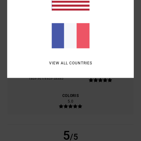
/5
BASÉ SUR
1 AVIS VÉRIFIÉS
DEPUIS JUIN 2026
100% DE NOS CLIENTS RECOMMANDENT CE PRODUIT
CONFORT
RAPPORT QUALITÉ / PRIX
5.0
5.0
VIEW ALL COUNTRIES
TAILLE
MATIÈRE
5.0
TROP PETIT
TROP GRAND
COLORIS
5.0
5
/5