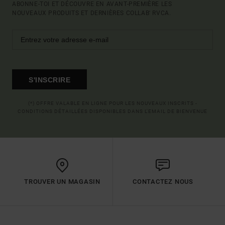
ABONNE-TOI ET DÉCOUVRE EN AVANT-PREMIÈRE LES
NOUVEAUX PRODUITS ET DERNIÈRES COLLAB' RVCA.
S'INSCRIRE
(*) OFFRE VALABLE EN LIGNE POUR LES NOUVEAUX INSCRITS -
CONDITIONS DÉTAILLÉES DISPONIBLES DANS L'EMAIL DE BIENVENUE
TROUVER UN MAGASIN
CONTACTEZ NOUS