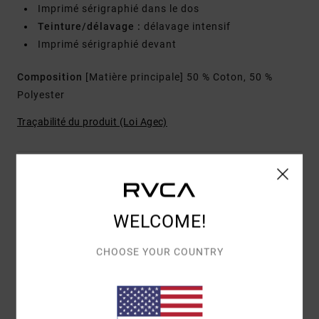
Imprimé sérigraphié dans le dos
Teinture/délavage :
délavage intensif
Imprimé sérigraphié devant
Composition
[Matière principale] 50 % Coton, 50 %
Polyester
Traçabilité du produit (Loi Agec)
Livraison & Retours
WELCOME!
Avis clients
CHOOSE YOUR COUNTRY
NOTE MOYENNE
5.0