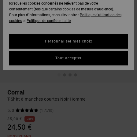
lorsque les cookies concernés ne relèvent pas de votre
consentement (tels que certains cookies de mesure d’audience).
Pour plus d'informations, consultez notre :
Politique d'utilisation des
cookies
et
Politique de confidentialité
Personnaliser mes choix
Tout accepter
Corral
T-Shirt à manches courtes Noir Homme
5.0
(1 AVIS)
35,00 €
30%
24,50 €
BONS PLANS